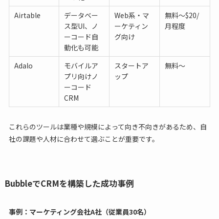
Airtable
データベー
Web系・マ
無料〜$20/
ス型UI、ノ
ーケティン
月程度
ーコード自
グ向け
動化も可能
Adalo
モバイルア
スタートア
無料〜
プリ向けノ
ップ
ーコード
CRM
これらのツールは業種や規模によって向き不向きがあるため、自
社の課題や人材に合わせて選ぶことが重要です。
BubbleでCRMを構築した成功事例
事例：マーケティング会社A社（従業員30名）