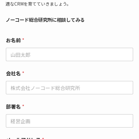
適なCRMを育てていきましょう。
ノーコード総合研究所に相談してみる
お名前
*
会社名
*
*
部署名
*
*
メ
ー
ル
ア
ド