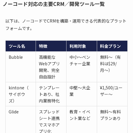
ノーコード対応の主要CRM／開発ツール一覧
以下は、ノーコードでCRMを構築・運用できる代表的なプラット
フォームです。
ツール名
特徴
利用対象
料金プラン
Bubble
高機能な
中小〜ベン
無料〜（有
Webアプリ
チャー企業
料は$29/
開発、完全
月〜）
自由設計
kintone（
テンプレー
中堅〜大企
¥1,500/ユー
サイボウ
トあり、社
業
ザー〜
ズ）
内業務特化
Glide
スプレッド
教育・イベ
無料〜有料
シート連携
ント業など
プランあり
でスマホア
プリ化