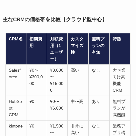
主なCRMの価格帯を比較【クラウド型中心】
CRM名
初期費
月額費
カスタ
無料プ
特徴
用
用（1
マイズ
ランの
ユーザ
性
有無
ー）
Salesf
¥0〜
¥3,000
高い
なし
大企業
orce
¥300,0
〜
向け高
00
¥15,00
機能
0
CRM
HubSp
¥0
¥0〜
中〜高
あり
無料プ
ot
¥6,600
ランが
CRM
高機能
kintone
¥0
¥1,500
非常に
なし
業務ア
〜
高い
プリ構