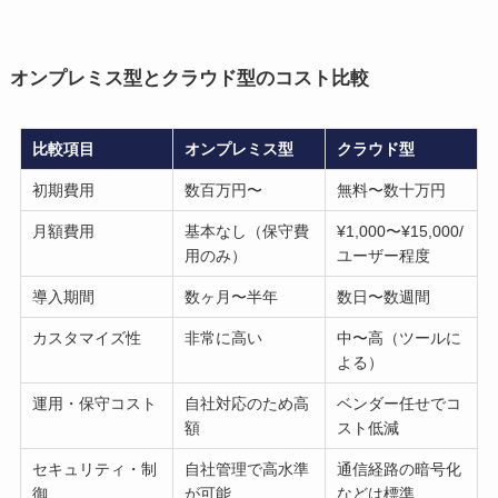
オンプレミス型とクラウド型のコスト比較
比較項目
オンプレミス型
クラウド型
初期費用
数百万円〜
無料〜数十万円
月額費用
基本なし（保守費
¥1,000〜¥15,000/
用のみ）
ユーザー程度
導入期間
数ヶ月〜半年
数日〜数週間
カスタマイズ性
非常に高い
中〜高（ツールに
よる）
運用・保守コスト
自社対応のため高
ベンダー任せでコ
額
スト低減
セキュリティ・制
自社管理で高水準
通信経路の暗号化
御
が可能
などは標準