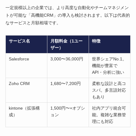
一定規模以上の企業では、より高度な自動化やチームマネジメン
トが可能な「高機能CRM」の導入も検討されます。以下は代表的
なサービスと月額相場です。
サービス名
月額料金（1ユー
特徴
ザー）
Salesforce
3,000〜36,000円
世界シェアNo.1。
機能が豊富で
API・分析に強い
Zoho CRM
1,680〜7,200円
柔軟な設計と高コ
スパ。多言語対応
もあり
kintone（拡張構
1,500円〜+オプシ
社内アプリ統合可
成）
ョン
能。複雑な業務管
理にも対応