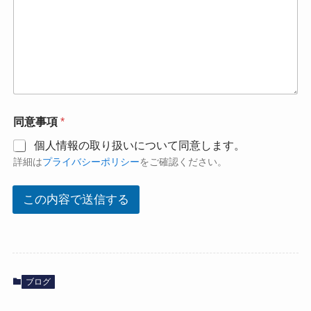
会
同意事項
*
社
名
個人情報の取り扱いについて同意します。
電
詳細は
プライバシーポリシー
をご確認ください。
話
番
号
この内容で送信する
会
社
名
ブログ