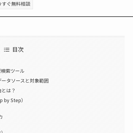
今すぐ無料相談
目次
約型検索ツール
対応データソースと対象範囲
理由とは？
 by Step）
力
t）