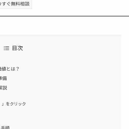
今すぐ無料相談
目次
る価値とは？
準備
解説
プ）」をクリック
ド手順