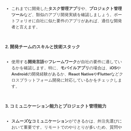
これまでに開発した
タスク管理アプリ
や、
プロジェクト管理
ツール
など、類似のアプリ開発実績を確認しましょう。ポー
トフォリオに自社に似た要件のアプリがあれば、適任な開発
者と言えます。
2. 開発チームのスキルと技術スタック
使用する
開発言語
や
フレームワーク
が自社の要件に適してい
るかを確認します。特に、
モバイルアプリ
の場合は、
iOS
や
Android
の開発経験があるか、
React Native
や
Flutter
などク
ロスプラットフォーム開発に対応しているかをチェックしま
す。
3. コミュニケーション能力とプロジェクト管理能力
スムーズなコミュニケーション
ができるかは、外注先選びに
おいて重要です。リモートでのやりとりが多いため、質問や