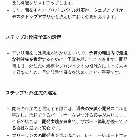
要な機能をリストアップします。
また、開発するアプリが
モバイル対応か、ウェブアプリか、
デスクトップアプリか
も決定しておく必要があります。
ステップ2: 開発予算の設定
アプリ開発には費用がかかりますので、
予算の範囲内で最適
な外注先を選定
するために、予算を設定しておきます。開発
費用は、外注先の規模やプロジェクトの複雑さによって大き
く異なるため、早い段階で目安を決めることが重要です。
ステップ3: 外注先の選定
開発の外注先を選定する際には、
過去の実績
や
開発スキル
を
確認し、信頼できるパートナーを見つける必要があります。
企業の場合は、
開発実績が豊富で、サポート体制が整ってい
る
会社を選ぶと安心です。
フリーランスの開発者
を選ぶ場合も、レビューやポートフォ