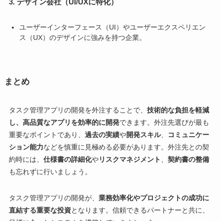
3.
デザイン会社（UI/UXに特化）
ユーザーインターフェース（UI）やユーザーエクスペリエン
ス（UX）のデザインに強みを持つ企業。
まとめ
タスク管理アプリの開発を外注することで、
技術的な負担を軽減
し、高品質なアプリを効率的に開発
できます。外注先選びが最も
重要なポイントであり、
過去の実績
や
開発スキル
、
コミュニケー
ション能力
などを慎重に見極める必要があります。外注先との契
約時には、
仕様書の詳細化
や
リスクマネジメント
、
契約書の整備
も忘れずに行いましょう。
タスク管理アプリの開発が、
業務効率化やプロジェクトの成功に
直結する重要な投資
となります。信頼できるパートナーと共に、