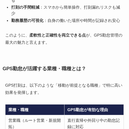
る
打刻の手間軽減
：スマホから簡単操作、打刻漏れリスクも減
少
勤務履歴の可視化
：自身の働いた場所や時間が記録され安心
このように、
柔軟性と正確性を両立できる点
が、GPS勤怠管理の
最大の魅力と言えます。
GPS勤怠が活躍する業種・職種とは？
GPS打刻は、以下のような「移動が前提となる職種」で特に高い
効果を発揮します。
業種・職種
GPS勤怠が有効な理由
営業職（ルート営業・新規開
直行直帰や外回り中の勤怠記
拓）
録に対応