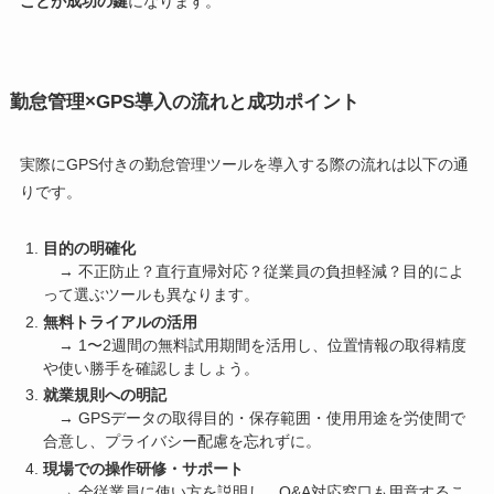
ことが成功の鍵
になります。
勤怠管理×GPS導入の流れと成功ポイント
実際にGPS付きの勤怠管理ツールを導入する際の流れは以下の通
りです。
目的の明確化
→ 不正防止？直行直帰対応？従業員の負担軽減？目的によ
って選ぶツールも異なります。
無料トライアルの活用
→ 1〜2週間の無料試用期間を活用し、位置情報の取得精度
や使い勝手を確認しましょう。
就業規則への明記
→ GPSデータの取得目的・保存範囲・使用用途を労使間で
合意し、プライバシー配慮を忘れずに。
現場での操作研修・サポート
→ 全従業員に使い方を説明し、Q&A対応窓口も用意するこ