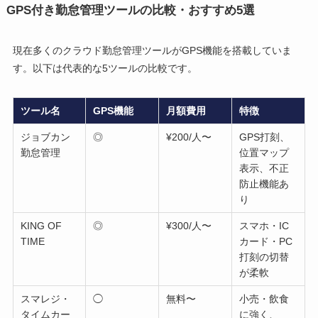
GPS付き勤怠管理ツールの比較・おすすめ5選
現在多くのクラウド勤怠管理ツールがGPS機能を搭載していま
す。以下は代表的な5ツールの比較です。
ツール名
GPS機能
月額費用
特徴
ジョブカン
◎
¥200/人〜
GPS打刻、
勤怠管理
位置マップ
表示、不正
防止機能あ
り
KING OF
◎
¥300/人〜
スマホ・IC
TIME
カード・PC
打刻の切替
が柔軟
スマレジ・
◯
無料〜
小売・飲食
タイムカー
に強く、