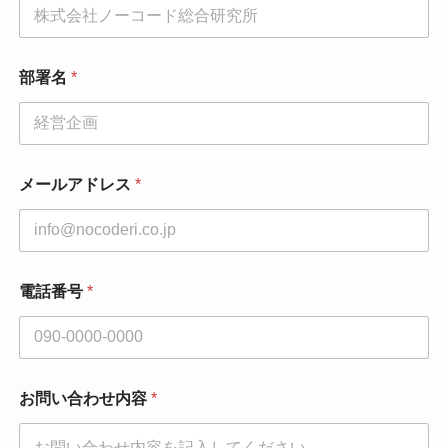
合
わ
せ
内
部署名
*
容
*
メ
ー
ル
ア
メールアドレス
*
ド
レ
ス
電話番号
*
お問い合わせ内容
*