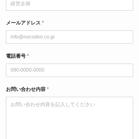
メールアドレス
*
メ
電話番号
*
ー
ル
ア
ド
レ
ス
お問い合わせ内容
*
*
メ
ー
ル
ア
ド
レ
ス