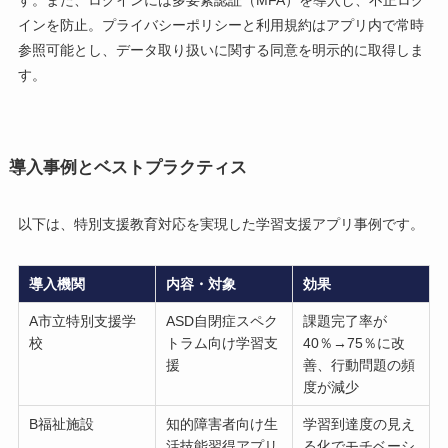
す。また、ログインには多要素認証（MFA）を導入し、不正ログ
インを防止。プライバシーポリシーと利用規約はアプリ内で常時
参照可能とし、データ取り扱いに関する同意を明示的に取得しま
す。
導入事例とベストプラクティス
以下は、特別支援教育対応を実現した学習支援アプリ事例です。
導入機関
内容・対象
効果
A市立特別支援学
ASD自閉症スペク
課題完了率が
校
トラム向け学習支
40％→75％に改
援
善、行動問題の頻
度が減少
B福祉施設
知的障害者向け生
学習到達度の見え
活技能習得アプリ
る化でモチベーシ