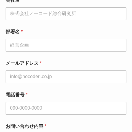
会社名
*
署
名
メ
ー
ル
ア
部署名
*
ド
レ
ス
*
メールアドレス
*
電話番号
*
お問い合わせ内容
*