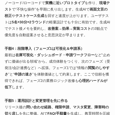
ノーコード/ローコードで
実機に近いプロトタイプ
を作り、
現場テ
スト
で“不快な操作”を早期に炙り出します。生成AIで
画面文言の
校正
や
テストケース生成
を回すと速度が上がります。ユーザテス
トは
5名×30分×2ラウンド
の軽量設計でも十分に有効です。生成AI
でテスト後メモを要約し、
改善案→効果→実装コスト
の3観点で
優先度を自動提案させると意思決定が早まります。
手順4：段階導入（フェーズ1は可視化＆申請系）
最初は
在庫可視化・ダッシュボード・申請ワークフロー
など“止め
ずに価値が出る領域”から。成功体験をつくり、次のフェーズ（受
発注/会計連携など）へ拡張。フェーズ1では“情報の
閲覧のしやす
さ
”と“
申請の速さ
”を体験価値として約束します。ここで信頼を獲
得できれば、フェーズ2の業務ロジック改修も
心理的ハードルが
低下
します。
手順5：運用設計と変更管理を先に作る
リリース後の
問い合わせ経路、権限申請、マスタ変更、障害時の
切り戻し
を先に整備。AIで
FAQ/手順書
を生成し、教育時間を圧縮