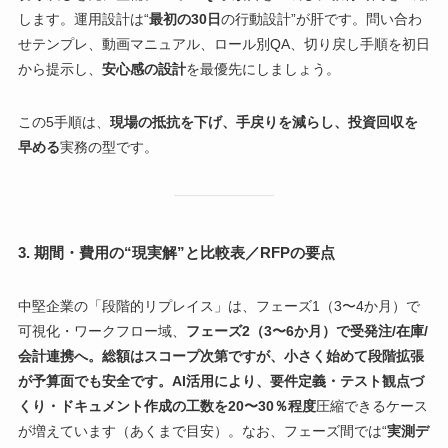
します。運用設計は“
最初の30日
の行動設計”が肝です。問い合わ
せテンプレ、動画マニュアル、ロール別QA、切り戻し手順を初日
から提示し、
安心感の設計
を最優先にしましょう。
この5手順は、
現場の抵抗を下げ、手戻りを減らし、投資回収を
早める
実務の型です。
3. 期間・費用の“現実解”と比較表／RFPの要点
中堅企業の「段階的リプレイス」は、フェーズ1（3〜4か月）で
可視化・ワークフロー域、
フェーズ2（3〜6か月）で受発注/在庫/
会計連携へ。総額はスコープ次第ですが、小さく始めて段階拡張
が予算面でも安全です。AI活用により、要件定義・テスト観点づ
くり・ドキュメント作成の工数を20〜30％程度
圧縮できるケース
が増えています（あくまで目安）。なお、フェーズ間では“
実測デ