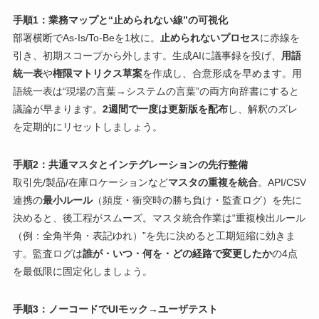
手順1：業務マップと“止められない線”の可視化
部署横断でAs-Is/To-Beを1枚に。
止められないプロセス
に赤線を
引き、初期スコープから外します。生成AIに議事録を投げ、
用語
統一表
や
権限マトリクス草案
を作成し、合意形成を早めます。用
語統一表は“現場の言葉→システムの言葉”の両方向辞書にすると
議論が早まります。
2週間で一度は更新版を配布
し、解釈のズレ
を定期的にリセットしましょう。
手順2：共通マスタとインテグレーションの先行整備
取引先/製品/在庫ロケーションなど
マスタの重複を統合
。API/CSV
連携の
最小ルール
（頻度・衝突時の勝ち負け・監査ログ）を先に
決めると、後工程がスムーズ。マスタ統合作業は“重複検出ルール
（例：全角半角・表記ゆれ）”を先に決めると工期短縮に効きま
す。監査ログは
誰が・いつ・何を・どの経路で変更したか
の4点
を最低限に固定化しましょう。
手順3：ノーコードでUIモック→ユーザテスト