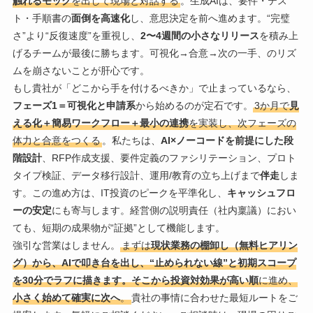
触れるモック
を出して現場と対話する
。生成AIは、要件・テス
ト・手順書の
面倒を高速化
し、意思決定を前へ進めます。“完璧
さ”より“反復速度”を重視し、
2〜4週間の小さなリリース
を積み上
げるチームが最後に勝ちます。可視化→合意→次の一手、のリズ
ムを崩さないことが肝心です。
もし貴社が「どこから手を付けるべきか」で止まっているなら、
フェーズ1＝可視化と申請系
から始めるのが定石です。
3か月で
見
える化＋簡易ワークフロー＋最小の連携
を実装し、次フェーズの
体力と合意をつくる
。私たちは、
AI×ノーコードを前提にした段
階設計
、RFP作成支援、要件定義のファシリテーション、プロト
タイプ検証、データ移行設計、運用/教育の立ち上げまで
伴走
しま
す。この進め方は、IT投資のピークを平準化し、
キャッシュフロ
ーの安定
にも寄与します。経営側の説明責任（社内稟議）におい
ても、短期の成果物が“証拠”として機能します。
強引な営業はしません。
まずは
現状業務の棚卸し（無料ヒアリン
グ）から、AIで叩き台を出し、“止められない線”と初期スコープ
を30分でラフに描きます。そこから投資対効果が高い順
に進め、
小さく始めて確実に次へ
。
貴社の事情に合わせた最短ルートをご