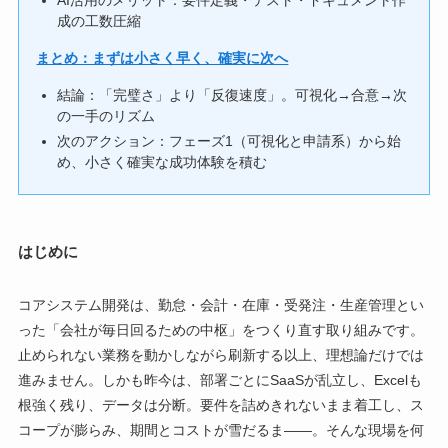
AI活用のメリット：要件定義・テスト・ドキュメント作
成の工数圧縮
まとめ：まずは小さく早く、確実に次へ
結論：「完璧さ」より「反復速度」。可視化→合意→次
の一手のリズム
次のアクション：フェーズ1（可視化と申請系）から始
め、小さく確実な成功体験を積む
はじめに
コアシステム開発は、勤怠・会計・在庫・受発注・生産管理とい
った「会社が毎日回るための中枢」をつくり直す取り組みです。
止められない業務を動かしながら刷新する以上、理想論だけでは
進みません。しかも昨今は、部署ごとにSaaSが乱立し、Excelも
根強く残り、データは分断。要件を詰めきれないまま着工し、ス
コープが膨らみ、期間とコストが雪だるま――。そんな現場を何