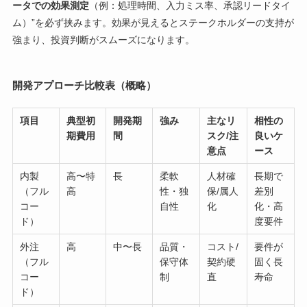
ータでの効果測定
（例：処理時間、入力ミス率、承認リードタイ
ム）”を必ず挟みます。効果が見えるとステークホルダーの支持が
強まり、投資判断がスムーズになります。
開発アプローチ比較表（概略）
項目
典型初
開発期
強み
主なリ
相性の
期費用
間
スク/注
良いケ
意点
ース
内製
高〜特
長
柔軟
人材確
長期で
（フル
高
性・独
保/属人
差別
コー
自性
化
化・高
ド）
度要件
外注
高
中〜長
品質・
コスト/
要件が
（フル
保守体
契約硬
固く長
コー
制
直
寿命
ド）