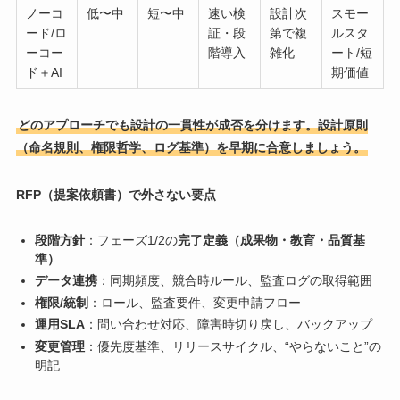
ノーコ
低〜中
短〜中
速い検
設計次
スモー
ード/ロ
証・段
第で複
ルスタ
ーコー
階導入
雑化
ート/短
ド＋AI
期価値
どのアプローチでも設計の一貫性が成否を分けます。設計原則
（命名規則、権限哲学、ログ基準）を早期に合意しましょう。
RFP（提案依頼書）で外さない要点
段階方針
：フェーズ1/2の
完了定義（成果物・教育・品質基
準）
データ連携
：同期頻度、競合時ルール、監査ログの取得範囲
権限/統制
：ロール、監査要件、変更申請フロー
運用SLA
：問い合わせ対応、障害時切り戻し、バックアップ
変更管理
：優先度基準、リリースサイクル、“やらないこと”の
明記