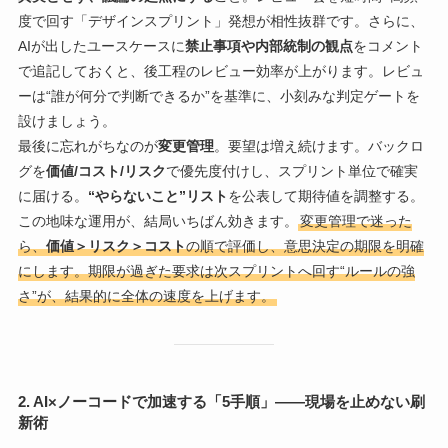
度で回す「デザインスプリント」発想が相性抜群です。さらに、
AIが出したユースケースに
禁止事項や内部統制の観点
をコメント
で追記しておくと、後工程のレビュー効率が上がります。レビュ
ーは“誰が何分で判断できるか”を基準に、小刻みな判定ゲートを
設けましょう。
最後に忘れがちなのが
変更管理
。要望は増え続けます。バックロ
グを
価値/コスト/リスク
で優先度付けし、スプリント単位で確実
に届ける。
“やらないこと”リスト
を公表して期待値を調整する。
この地味な運用が、結局いちばん効きます。
変更管理で迷った
ら、
価値＞リスク＞コスト
の順で評価し、意思決定の期限を明確
にします。期限が過ぎた要求は次スプリントへ回す“ルールの強
さ”が、結果的に全体の速度を上げます。
2. AI×ノーコードで加速する「5手順」――現場を止めない刷
新術