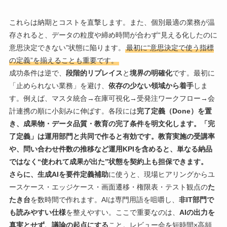
これらは納期とコストを直撃します。また、個別最適の業務が温
存されると、データの粒度や締め時間が合わず“見える化したのに
意思決定できない”状態に陥ります。
最初に“意思決定で使う指標
の定義”を揃えることも重要です。
成功条件は逆で、
段階的リプレイス
と
境界の明確化
です。最初に
「止められない業務」を避け、
依存の少ない領域から着手
しま
す。例えば、マスタ統合→在庫可視化→受発注ワークフロー→会
計連携の順に小刻みに伸ばす。各段には
完了定義（Done）を置
き、成果物・データ品質・教育の完了条件を明文化します。「完
了定義」は運用部門と共同で作ると有効です。教育実施の受講率
や、問い合わせ件数の推移など運用KPIを含めると、単なる納品
ではなく“使われて成果が出た”状態を契約上も担保できます。
さらに、生成AIを要件定義補助
に使うと、現場ヒアリングからユ
ースケース・エッジケース・画面遷移・権限表・テスト観点の
た
たき台
を数時間で作れます。AIは専門用語を咀嚼し、
非IT部門で
も読みやすい仕様
を整えやすい。ここで重要なのは、
AIの出力を
真実とせず、議論の起点にする
こと。レビュー会を短時間×高頻