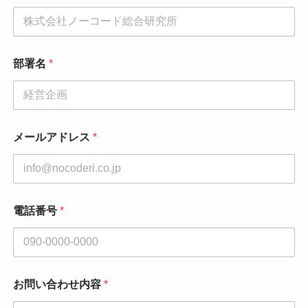
部署名
*
メールアドレス
*
メ
電話番号
*
ー
ル
ア
ド
レ
ス
お問い合わせ内容
*
電
話