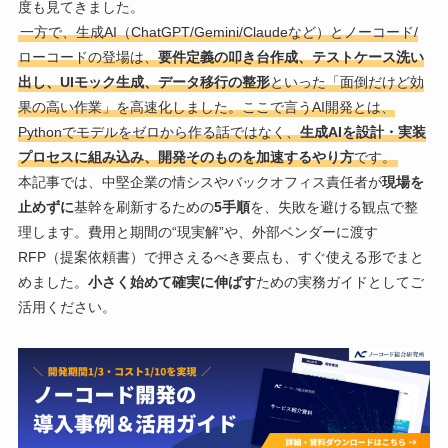
度も見てきました。
一方で、生成AI（ChatGPT/Gemini/Claudeなど）とノーコード/
ローコードの登場は、
要件定義の叩き台作成、テストケース洗い
出し、UIモック生成、データ移行の整形
といった「面倒だけど効
果の高い作業」を高速化しました。ここで言うAI開発とは、
Pythonでモデルをゼロから作る話ではなく、
生成AIを設計・実装
プロセスに組み込み、開発そのものを加速するやり方
です。
本記事では、中堅企業の情シスやバックオフィス責任者が
現場を
止めずに
基幹を刷新するための
5手順
を、失敗を避ける観点で整
理します。費用と期間の“現実解”や、外部ベンダーに渡す
RFP（提案依頼書）で押さえるべき要点も、すぐ使える形でまと
めました。
小さく始めて確実に伸ばす
ための実務ガイドとしてご
活用ください。