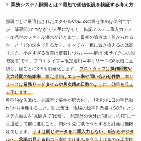
1. 業務システム開発とは？最短で価値仮説を検証する考え方
部署ごとに最適化されたエクセルやSaaSの寄せ集めは便利です
が、部署間の“つなぎ”が人手になると、転記ミス・二重入力・メ
ール添付のファイル洪水が起きます。最初の論点は「何から作る
か」と「どの深さで作るか」。すべてを一気に置き換えるのは高
リスク、小さすぎる改善は定着しづらい――解は“短サイクルの段
階実装”です。プロトタイプ→限定運用→本リリースの3段階に区
切り、段ごとにKPIを明確化します。
プロトタイプは
操作回数や
入力時間の短縮率
、限定運用は
エラー率や問い合わせ件数
、本リ
リースは
業務リードタイムや月次締め日数
のように、効果を見え
る化します。
典型的な失敗は、会議室で要件が肥大化し、現場の“1日の手元動
作”から乖離すること。防止策は、現場の標準作業書（SOP）とシ
ステム画面を“見開きで”比較し、想定外の例外は“後回しの箱”に一
旦退避して前に進むこと。例外を先に潰そうとすると計画は無限
延長します。
まずは
同じデータを二重入力しない
、
紙からデジタ
ルへ
、
承認の見える化
の三本柱で仕組みを立ち上げるのが現実的