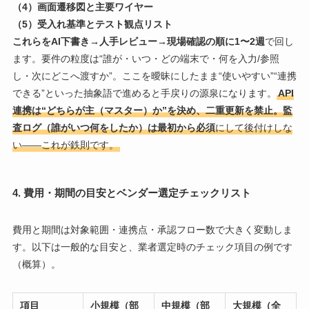
（4）画面遷移図と主要ワイヤー
（5）受入れ基準とテスト観点リスト
これらをAI下書き→人手レビュー→現場確認の順に1〜2週
で回し
ます。要件の粒度は“誰が・いつ・どの端末で・何を入力/参照
し・次にどこへ渡すか”。ここを曖昧にしたまま“使いやすい”“連携
できる”といった抽象語で進めると手戻りの源泉になります。
API
連携は“どちらが主（マスター）か”を決め、二重更新を禁止。監
査ログ（誰がいつ何をしたか）は最初から必須
にして後付けしな
い――これが鉄則です。
4. 費用・期間の目安とベンダー選定チェックリスト
費用と期間は対象範囲・連携点・承認フロー数で大きく変動しま
す。以下は一般的な目安と、業者選定時のチェック項目の例です
（概算）。
項目
小規模（部
中規模（部
大規模（全