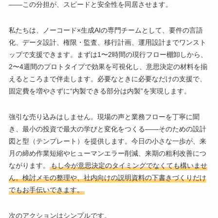
――この分担が、スピードと安全性を同居させます。
私たちは、ノーコード×生成AIの専門チームとして、要件の言語
化、データ設計、権限・監査、移行計画、運用設計までワンスト
ップで支援できます。まずは1〜2時間の現行フロー棚卸しから、
2〜4週間のプロトタイプで効果を可視化し、意思決定の材料を揃
えるところまで伴走します。必要なときに必要なだけの支援で、
固定費を増やさずに“内製できる部分は内製”を実現します。
強引な売り込みはしません。現場の声と業務フローを丁寧に聞
き、最小の投資で最大の学びと変化をつくる――そのための設計
図と型（テンプレート）を提供します。今日の小さな一歩が、来
月の締め作業短縮やヒューマンエラー削減、来期の粗利改善につ
ながります。
もし今が意思決定のタイミングでなくても構いませ
ん。検討メモの整理や、社内向けの説明資料の下書きづくりだけ
でもお手伝いできます。
次のアクションはシンプルです。