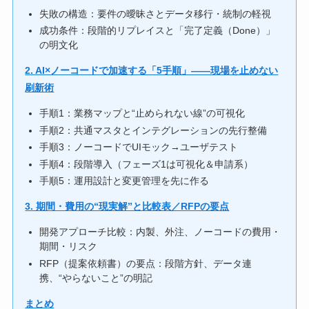
失敗の構造：要件の曖昧さとデータ移行・統制の軽視
成功条件：段階的リプレイスと「完了定義（Done）」
の明文化
2. AI×ノーコードで加速する「5手順」――現場を止めない
刷新術
手順1：業務マップと“止められない線”の可視化
手順2：共通マスタとインテグレーションの先行整備
手順3：ノーコードでUIモック→ユーザテスト
手順4：段階導入（フェーズ1は可視化＆申請系）
手順5：運用設計と変更管理を先に作る
3. 期間・費用の“現実解”と比較表／RFPの要点
開発アプローチ比較：内製、外注、ノーコードの費用・
期間・リスク
RFP（提案依頼書）の要点：段階方針、データ連
携、“やらないこと”の明記
まとめ