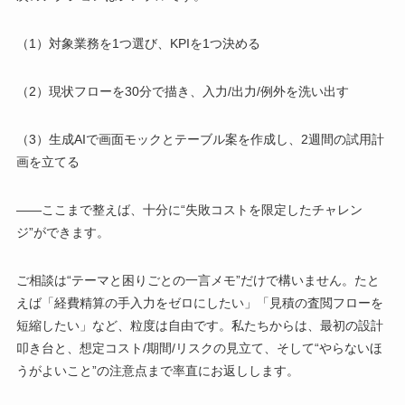
（1）対象業務を1つ選び、KPIを1つ決める
（2）現状フローを30分で描き、入力/出力/例外を洗い出す
（3）生成AIで画面モックとテーブル案を作成し、2週間の試用計
画を立てる
――ここまで整えば、十分に“失敗コストを限定したチャレン
ジ”ができます。
ご相談は“テーマと困りごとの一言メモ”だけで構いません。たと
えば「経費精算の手入力をゼロにしたい」「見積の査閲フローを
短縮したい」など、粒度は自由です。私たちからは、最初の設計
叩き台と、想定コスト/期間/リスクの見立て、そして“やらないほ
うがよいこと”の注意点まで率直にお返しします。