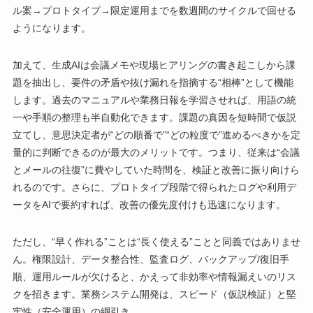
ル案→プロトタイプ→限定運用までを数週間のサイクルで回せる
ようになります。
加えて、生成AIは会議メモや現場ヒアリングの書き起こしから課
題を抽出し、要件の矛盾や抜け漏れを指摘する“相棒”として機能
します。過去のマニュアルや業務日報を学習させれば、用語の統
一や手順の整理も半自動化できます。課題の真因を短時間で仮説
立てし、意思決定者が“どの順番で”“どの粒度で”進めるべきかを定
量的に判断できるのが最大のメリットです。つまり、従来は“会議
とメールの往復”に費やしていた時間を、検証と改善に振り向けら
れるのです。さらに、プロトタイプ段階で得られたログや利用デ
ータをAIで要約すれば、改善の優先度付けも迅速になります。
ただし、“早く作れる”ことは“長く使える”ことと同義ではありませ
ん。権限設計、データ整合性、監査ログ、バックアップ/復旧手
順、運用ルールが欠けると、かえって非効率や情報漏えいのリス
クを招きます。業務システム開発は、スピード（仮説検証）と堅
牢性（安全運用）の綱引き。