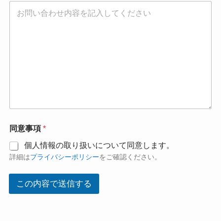
お
同意事項
*
名
前
個人情報の取り扱いについて同意します。
メ
詳細は
プライバシーポリシー
をご確認ください。
ー
ル
ア
この内容で送信する
ド
レ
ス
*