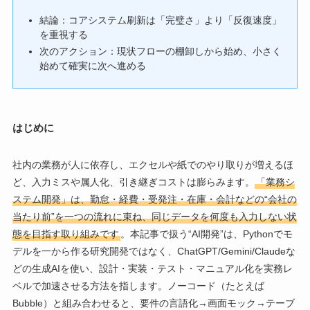
結論：コアシステム刷新は「完璧さ」より「反復速度」
を重視する
次のアクション：現状フローの棚卸しから始め、小さく
始めて確実に次へ進める
はじめに
社内の業務が人に依存し、エクセルや紙でのやり取りが増えるほ
ど、入力ミスや属人化、引き継ぎコストは膨らみます。
「業務シ
ステム開発」は、勤怠・経費・受発注・在庫・会計などの“会社の
当たり前”を一つの流れに束ね、同じデータを何度も入力しない状
態を目指す取り組みです
。本記事で扱う“AI開発”は、Pythonでモ
デルを一から作る研究開発ではなく、ChatGPT/Gemini/Claudeな
どの生成AIを使い、設計・実装・テスト・マニュアル化を実務レ
ベルで加速させる方法を指します。ノーコード（たとえば
Bubble）と組み合わせると、要件の言語化→画面モック→テーブ