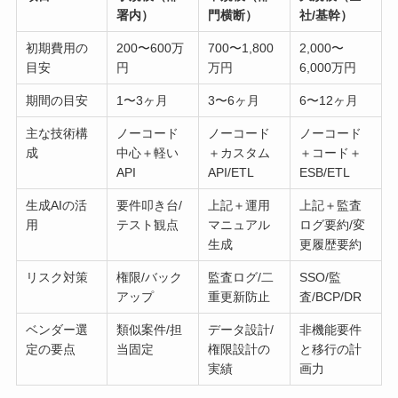
署内）
門横断）
社/基幹）
初期費用の
200〜600万
700〜1,800
2,000〜
目安
円
万円
6,000万円
期間の目安
1〜3ヶ月
3〜6ヶ月
6〜12ヶ月
主な技術構
ノーコード
ノーコード
ノーコード
成
中心＋軽い
＋カスタム
＋コード＋
API
API/ETL
ESB/ETL
生成AIの活
要件叩き台/
上記＋運用
上記＋監査
用
テスト観点
マニュアル
ログ要約/変
生成
更履歴要約
リスク対策
権限/バック
監査ログ/二
SSO/監
アップ
重更新防止
査/BCP/DR
ベンダー選
類似案件/担
データ設計/
非機能要件
定の要点
当固定
権限設計の
と移行の計
実績
画力