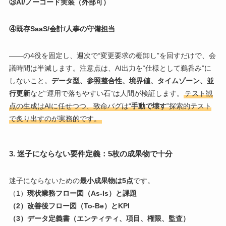
③AI/ノーコード実装（外部可）
④既存SaaS/会計/人事の守備担当
――の4役を固定し、週次で“変更要求の棚卸し”を回すだけで、会
議時間は半減します。注意点は、AI出力を“仕様として鵜呑み”に
しないこと。
データ型、参照整合性、境界値、タイムゾーン、並
行更新
など“運用で落ちやすい石”は人間が検証します。
テスト観
点の生成はAIに任せつつ、致命バグは“
手動で壊す
”探索的テスト
で炙り出すのが実務的です。
3. 迷子にならない要件定義：5枚の成果物で十分
迷子にならないための
最小成果物は5点
です。
（1）
現状業務フロー図（As-Is）と課題
（2）改善後フロー図（To-Be）とKPI
（3）データ定義書（エンティティ、項目、権限、監査）