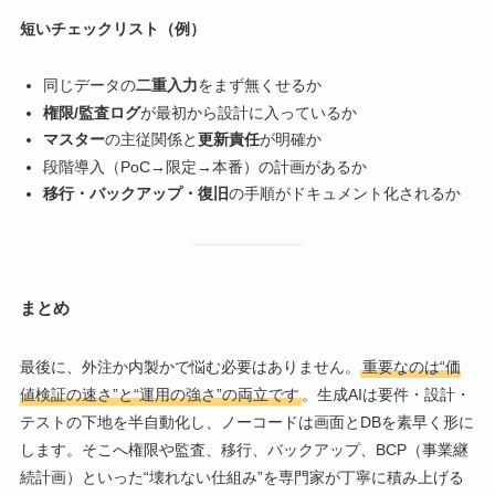
短いチェックリスト（例）
同じデータの
二重入力
をまず無くせるか
権限/監査ログ
が最初から設計に入っているか
マスター
の主従関係と
更新責任
が明確か
段階導入（PoC→限定→本番）の計画があるか
移行・バックアップ・復旧
の手順がドキュメント化されるか
まとめ
最後に、外注か内製かで悩む必要はありません。
重要なのは“価
値検証の速さ”と“運用の強さ”の両立です
。生成AIは要件・設計・
テストの下地を半自動化し、ノーコードは画面とDBを素早く形に
します。そこへ権限や監査、移行、バックアップ、BCP（事業継
続計画）といった“壊れない仕組み”を専門家が丁寧に積み上げる