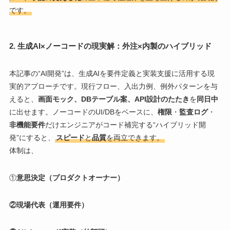
です。
2. 生成AI×ノーコードの現実解：外注×内製のハイブリッド
本記事の“AI開発”は、生成AIを要件定義と実装支援に活用する現
実的アプローチです。現行フロー、入出力例、例外パターンを与
えると、
画面モック、DBテーブル案、API設計のたたき
を
同日中
に出せます。ノーコードのUI/DBをベースに、
権限
・
監査ログ
・
非機能要件
だけエンジニアがコード補完する“ハイブリッド開
発”にすると、
スピード
と
品質
を両立できます。
体制は、
①
意思決定（プロダクトオーナー）
②現場代表（運用要件）