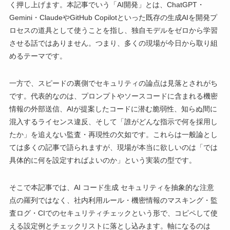
く押し上げます。本記事でいう「AI開発」とは、ChatGPT・
Gemini・ClaudeやGitHub Copilotといった既存の生成AIを開発プ
ロセスの道具として使うことを指し、独自モデルをゼロから学習
させる話ではありません。つまり、多くの現場が今日から取り組
めるテーマです。
一方で、スピードの裏側でセキュリティの論点は見落とされがち
です。代表的なのは、プロンプトやソースコードに含まれる機密
情報の外部送信、AIが提案したコードに潜む脆弱性、知らぬ間に
混入するライセンス違反、そして「誰がどんな指示で何を採用し
たか」を追えない監査・再現性の欠如です。これらは一般論とし
ては多くの記事で語られますが、現場が本当に欲しいのは「では
具体的に何を設定すればよいのか」という実装の型です。
そこで本記事では、AI コード生成 セキュリティを抽象的な注意
点の羅列ではなく、社内利用ルール・機密情報のマスキング・監
査ログ・CIでのセキュリティチェックという形で、コピペして使
える設定例とチェックリストに落とし込みます。軸になるのは