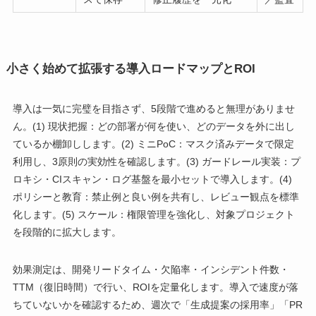
小さく始めて拡張する導入ロードマップとROI
導入は一気に完璧を目指さず、5段階で進めると無理がありませ
ん。(1) 現状把握：どの部署が何を使い、どのデータを外に出し
ているか棚卸しします。(2) ミニPoC：マスク済みデータで限定
利用し、3原則の実効性を確認します。(3) ガードレール実装：プ
ロキシ・CIスキャン・ログ基盤を最小セットで導入します。(4)
ポリシーと教育：禁止例と良い例を共有し、レビュー観点を標準
化します。(5) スケール：権限管理を強化し、対象プロジェクト
を段階的に拡大します。
効果測定は、開発リードタイム・欠陥率・インシデント件数・
TTM（復旧時間）で行い、ROIを定量化します。導入で速度が落
ちていないかを確認するため、週次で「生成提案の採用率」「PR