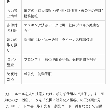
囲
入力禁
顧客名・個人情報・API鍵・証明書・未公開の設計/
止情報
財務情報
条件付
マスキング済みデータは可、社内プロキシ経由な
き利用
ら可
出力の
採用前にレビュー必須、ライセンス確認必須
取り扱
い
ログと
プロンプト・採否理由を記録、保持期間を明記
監査
違反時
報告先・初動手順
対応
次に、ルールを人の注意力だけに頼らず仕組みで担保します。有
効なのは、機密データを「公開／社外秘／極秘」の三分類に分
け、NGワード辞書（取引先名・製品コード・鍵名など）で自動