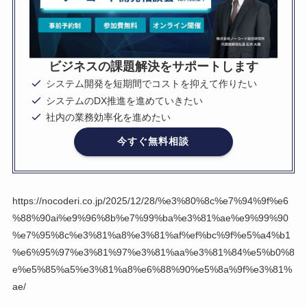
ビジネスの課題解決をサポートします
システム開発を短期間でコストを抑えて作りたい
システムのDX推進を進めていきたい
社内の業務効率化を進めたい
今すぐ無料相談
https://nocoderi.co.jp/2025/12/28/%e3%80%8c%e7%94%9f%e6
%88%90ai%e9%96%8b%e7%99%ba%e3%81%ae%e9%99%90
%e7%95%8c%e3%81%a8%e3%81%af%ef%bc%9f%e5%a4%b1
%e6%95%97%e3%81%97%e3%81%aa%e3%81%84%e5%b0%8
e%e5%85%a5%e3%81%a8%e6%88%90%e5%8a%9f%e3%81%
ae/