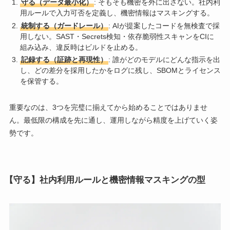
守る（データ最小化）
: そもそも機密を外に出さない。社内利
用ルールで入力可否を定義し、機密情報はマスキングする。
統制する（ガードレール）
: AIが提案したコードを無検査で採
用しない。SAST・Secrets検知・依存脆弱性スキャンをCIに
組み込み、違反時はビルドを止める。
記録する（証跡と再現性）
: 誰がどのモデルにどんな指示を出
し、どの差分を採用したかをログに残し、SBOMとライセンス
を保管する。
重要なのは、3つを完璧に揃えてから始めることではありませ
ん。最低限の構成を先に通し、運用しながら精度を上げていく姿
勢です。
【守る】社内利用ルールと機密情報マスキングの型