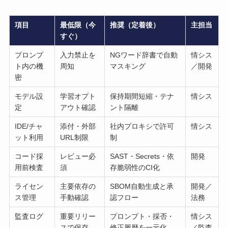
項目
最低限（今
推奨（定着後）
主担当
すぐ）
プロンプ
入力禁止を
NGワード辞書で自動
情シス
ト内の機
周知
マスキング
／開発
密
モデル設
学習オプト
保持期間短縮・テナ
情シス
定
アウト確認
ント隔離
IDE/チャ
添付・外部
社内プロキシで許可
情シス
ット利用
URL制限
制
コード採
レビュー必
SAST・Secrets・依
開発
用前検査
須
存脆弱性のCI化
ライセン
主要依存の
SBOM自動生成と承
開発／
ス管理
手動確認
認フロー
法務
監査ログ
重要リリー
プロンプト・採否・
情シス
スで保存
修正履歴を一元化
／監査