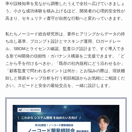
率や誤検知率を見ながら調整したうえで全社へ広げていきましょ
う。小さな成功体験を積み上げるほど、開発者の心理的安全性が
高まり、セキュリティ遵守が自然な行動へと変わっていきます。
私たちノーコード総合研究所は、要件ヒアリングからデータの持
ち出し基準、プロンプト設計とマスキング運用、CIガードレー
ル、SBOMとライセンス確認、監査ログ設計まで、すぐ導入でき
る形でAI開発の信頼性・ガバナンス構築をご支援できます。「ど
こから手を付けるべきか」「既存の社内規程にどう沿わせるか」
「顧客監査で問われるポイントは何か」とお悩みの際は、現状棚
卸しと簡易ギャップ分析を行う初回相談からお気軽にご相談くだ
さい。スピードと安全の最短交点を、一緒に設計します。