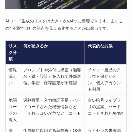
AIコード生成のリスクは大きく次の4つに整理できます。まずこ
の4分類で自社の弱点を見える化することが出発点です。
リス
何が起きるか
代表的な兆候
ク分
類
情報
プロンプトや添付に機密（顧客
チャット履歴のク
漏え
名・鍵・設計）を入れて外部送
ラウド保存がオ
い
信、学習・保存設定が未確認
ン、個人アカウン
ト利用
脆弱
過剰権限・入力検証不足・ハー
古い暗号ライブラ
コー
ドコードされた秘密情報など
リの提案、ハード
ドの
「それっぽいが危ない」コード
コードされたAPI鍵
混入
法
生成物に起因する著作権・OSS
ライセンス未確認