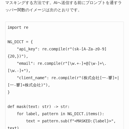
マスキングする方法です。AIへ送信する前にプロンプトを通すラ
ッパー関数のイメージは次のとおりです。
import re

NG_DICT = {

    "api_key": re.compile(r"(sk-[A-Za-z0-9]
{20,})"),

    "email": re.compile(r"[\w.+-]+@[\w-]+\.
[\w.-]+"),

    "client_name": re.compile(r"(株式会社[一-鿿]+|
[一-鿿]+株式会社)"),

}

def mask(text: str) -> str:

    for label, pattern in NG_DICT.items():

        text = pattern.sub(f"<MASKED:{label}>", 
text)
