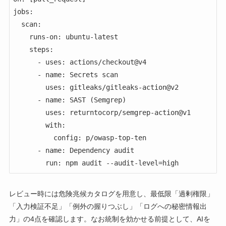
jobs:

  scan:

    runs-on: ubuntu-latest

    steps:

      - uses: actions/checkout@v4

      - name: Secrets scan

        uses: gitleaks/gitleaks-action@v2

      - name: SAST (Semgrep)

        uses: returntocorp/semgrep-action@v1

        with:

          config: p/owasp-top-ten

      - name: Dependency audit

        run: npm audit --audit-level=high
レビュー時には危険兆候カタログを用意し、最低限「過剰権限」
「入力検証不足」「例外の握りつぶし」「ログへの秘密情報出
力」の4点を確認します。なお統制を効かせる前提として、AIを