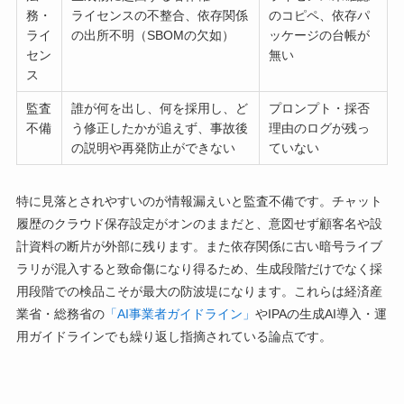
務・
ライセンスの不整合、依存関係
のコピペ、依存パ
ライ
の出所不明（SBOMの欠如）
ッケージの台帳が
セン
無い
ス
監査
誰が何を出し、何を採用し、ど
プロンプト・採否
不備
う修正したかが追えず、事故後
理由のログが残っ
の説明や再発防止ができない
ていない
特に見落とされやすいのが情報漏えいと監査不備です。チャット
履歴のクラウド保存設定がオンのままだと、意図せず顧客名や設
計資料の断片が外部に残ります。また依存関係に古い暗号ライブ
ラリが混入すると致命傷になり得るため、生成段階だけでなく採
用段階での検品こそが最大の防波堤になります。これらは経済産
業省・総務省の
「AI事業者ガイドライン」
やIPAの生成AI導入・運
用ガイドラインでも繰り返し指摘されている論点です。