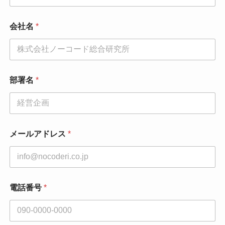
電
会社名
*
話
番
号
お
名
前
部署名
*
同
意
事
項
メールアドレス
*
電話番号
*