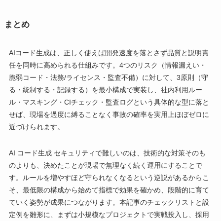
まとめ
AIコード生成は、正しく使えば開発速度を落とさず品質と説明責
任を同時に高められる仕組みです。4つのリスク（情報漏えい・
脆弱コード・法務/ライセンス・監査不備）に対して、3原則（守
る・統制する・記録する）を最小構成で実装し、社内利用ルー
ル・マスキング・CIチェック・監査ログという具体的な型に落と
せば、現場を過度に縛ることなく事故の確率を実用上ほぼゼロに
近づけられます。
AI コード生成 セキュリティで難しいのは、技術的な対策そのも
のよりも、決めたことが現場で無理なく続く運用にすることで
す。ルールを増やすほど守られなくなるという逆説があるからこ
そ、最低限の構成から始めて指標で効果を確かめ、段階的に育て
ていく姿勢が成果につながります。本記事のチェックリストと設
定例を雛形に、まずは小規模なプロジェクトで実戦投入し、採用