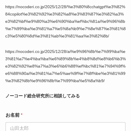
https://nocoderi.co.jp/2025/12/28/%e3%80%8cchatgpt%e3%82%
84copilot%e3%82%92%e3%82%a8%e3%83%87%e3%82%a3%
e3%82%bf%e9%80%a3%e6%90%ba%ef%bc%81ai%e9%96%8b
%e7%99%ba%e3%81%a7%e5%8a%b9%e7%8e%87%e3%81%8
c3%e5%80%8d%e3%81%ab%e3%81%aa%e3%82%8b/
https://nocoderi.co.jp/2025/12/28/ai%e9%96%8b%e7%99%ba%e
3%81%a7%e4%ba%ba%e6%89%8b%e4%b8%8d%e8%b6%b3%
e3%82%92%e8%a7%a3%e6%b6%88%ef%bc%81%e7%94%9f%
e6%88%90ai%e3%81%a7%e5%ae%9f%e7%8f%be%e3%81%99
%e3%82%8b%e9%96%8b%e7%99%ba%e5%8a%b9/
ノーコード総合研究所に相談してみる
お名前
*