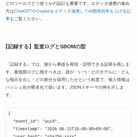
どのツールでどう使うかの設計も重要です。エディタ連携の進め
方は
ChatGPTやCopilotをエディタ連携してAI開発効率を上げる記
事
もご覧ください。
【記録する】監査ログとSBOMの型
「記録する」では、後から事故を再現・説明できる証跡を残しま
す。最低限ログに残すべきは、誰が・いつ・どのモデルに・どん
な指示を出し・どの差分を採用したかという粒度で、個人情報は
ハッシュ化や匿名化で扱います。JSONスキーマの例を示しま
す。
{

  "event_id": "uuid",

  "timestamp": "2026-06-15T10:00:00+09:00",

  "user_hash": "sha256:xxxx",
