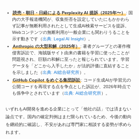
読売・朝日・日経による Perplexity AI 提訴（2025年〜）
: 国
内の大手報道機関が、収集拒否を設定していたにもかかわら
ず記事が無断利用されたとして生成AI検索サービスを提訴。
Webコンテンツの無断利用が一般企業にも関わりうることを
示す動きです（
出典: Legal AI Insight
）。
Anthropic の大型和解（2025年）
: 著者グループとの著作権
侵害訴訟で、海賊版サイト由来の書籍を学習に使ったことが
問題視され、巨額の和解に至ったと報じられています。学習
データを「どこから入手したか」が法的評価に直結すること
を示しました（
出典: AI総合研究所
）。
GitHub Copilot をめぐる集団訴訟
: コード生成AIが学習元の
公開コードを再現する点を争点とした訴訟が、2026年時点で
も係争中とされています（
出典: AI総合研究所
）。
いずれもAI開発を進める企業にとって「他社の話」では済まない
論点です。国内の確定判例はまだ限られているため、今後の動向
を継続的に確認し、不安があれば専門家に相談する姿勢が求めら
れます。