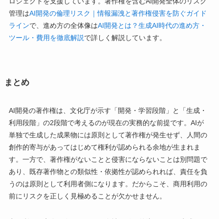
ロジェクトを支援しています。著作権を含むAI開発全体のリスク
管理は
AI開発の倫理リスク｜情報漏洩と著作権侵害を防ぐガイド
ライン
で、進め方の全体像は
AI開発とは？生成AI時代の進め方・
ツール・費用を徹底解説
で詳しく解説しています。
まとめ
AI開発の著作権は、文化庁が示す「開発・学習段階」と「生成・
利用段階」の2段階で考えるのが現在の実務的な前提です。AIが
単独で生成した成果物には原則として著作権が発生せず、人間の
創作的寄与があってはじめて権利が認められる余地が生まれま
す。一方で、著作権がないことと侵害にならないことは別問題で
あり、既存著作物との類似性・依拠性が認められれば、責任を負
うのは原則として利用者側になります。だからこそ、商用利用の
前にリスクを正しく見極めることが欠かせません。