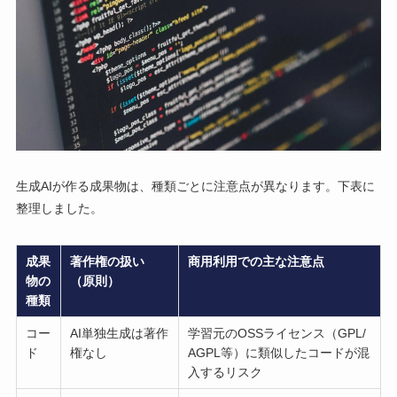
生成AIが作る成果物は、種類ごとに注意点が異なります。下表に
整理しました。
成果
著作権の扱い
商用利用での主な注意点
物の
（原則）
種類
コー
AI単独生成は著作
学習元のOSSライセンス（GPL/
ド
権なし
AGPL等）に類似したコードが混
入するリスク