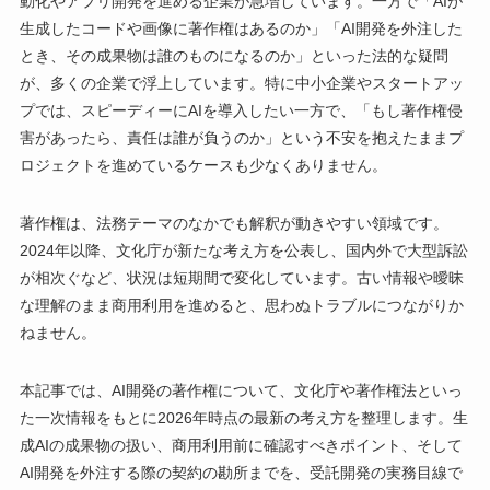
動化やアプリ開発を進める企業が急増しています。一方で「AIが
生成したコードや画像に著作権はあるのか」「AI開発を外注した
とき、その成果物は誰のものになるのか」といった法的な疑問
が、多くの企業で浮上しています。特に中小企業やスタートアッ
プでは、スピーディーにAIを導入したい一方で、「もし著作権侵
害があったら、責任は誰が負うのか」という不安を抱えたままプ
ロジェクトを進めているケースも少なくありません。
著作権は、法務テーマのなかでも解釈が動きやすい領域です。
2024年以降、文化庁が新たな考え方を公表し、国内外で大型訴訟
が相次ぐなど、状況は短期間で変化しています。古い情報や曖昧
な理解のまま商用利用を進めると、思わぬトラブルにつながりか
ねません。
本記事では、AI開発の著作権について、文化庁や著作権法といっ
た一次情報をもとに2026年時点の最新の考え方を整理します。生
成AIの成果物の扱い、商用利用前に確認すべきポイント、そして
AI開発を外注する際の契約の勘所までを、受託開発の実務目線で