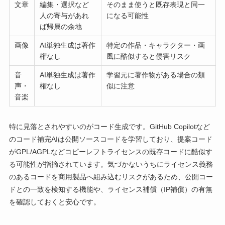
文章
編集・選択など
そのまま使うと既存表現と同一
人の寄与があれ
になる可能性
ば帰属の余地
画像
AI単独生成は著作
特定の作品・キャラクター・画
権なし
風に酷似すると侵害リスク
音
AI単独生成は著作
学習元に著作物がある場合の類
声・
権なし
似に注意
音楽
特に見落とされやすいのがコード生成です。GitHub Copilotなど
のコード補完AIは公開ソースコードを学習しており、提案コード
がGPL/AGPLなどコピーレフトライセンスの既存コードに酷似す
る可能性が指摘されています。気づかないうちにライセンス義務
のあるコードを商用製品へ組み込むリスクがあるため、公開コー
ドとの一致を検知する機能や、ライセンス補償（IP補償）の有無
を確認しておくと安心です。