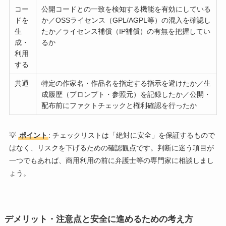
コー
公開コードとの一致を検知する機能を有効にしている
ドを
か／OSSライセンス（GPL/AGPL等）の混入を確認し
生
たか／ライセンス補償（IP補償）の有無を把握してい
成・
るか
利用
する
共通
特定の作家名・作品名を指定する指示を避けたか／生
成履歴（プロンプト・参照元）を記録したか／公開・
配布前にファクトチェックと権利確認を行ったか
💡
ポイント
: チェックリストは「絶対に安全」を保証するもので
はなく、リスクを下げるための確認観点です。判断に迷う項目が
一つでもあれば、商用利用の前に弁護士等の専門家に相談しまし
ょう。
デメリット・注意点と安全に進めるための考え方