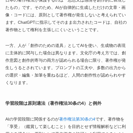
日本の著作権法が保護するのは「思想又は感情を創作的に表現し
たもの」です。そのため、AIが自律的に生成しただけの文章・画
像・コードには、原則として著作権が発生しないと考えられてい
ます。ChatGPTに指示してそのまま出力されたコードは、自社の
著作物として権利を主張しにくいということです。
一方、人が「創作のための道具」としてAIを使い、生成物の表現
に主体的に関与した場合は異なります。文化庁の考え方では、創
作意図と創作的寄与の両方が認められる場合に限り、著作権が発
生しうるとされています。プロンプトの工夫や、多数の出力から
の選択・編集・加筆を重ねるほど、人間の創作性が認められやす
くなります。
学習段階は原則適法（著作権法30条の4）と例外
AIの学習段階に関係するのが
著作権法第30条の4
です。著作物を
「享受」（鑑賞して楽しむこと）を目的とせず情報解析などに利