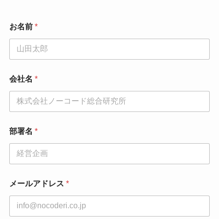
お名前
*
会社名
*
メ
部署名
*
ー
ル
ア
ド
レ
ス
メールアドレス
*
電
話
番
号