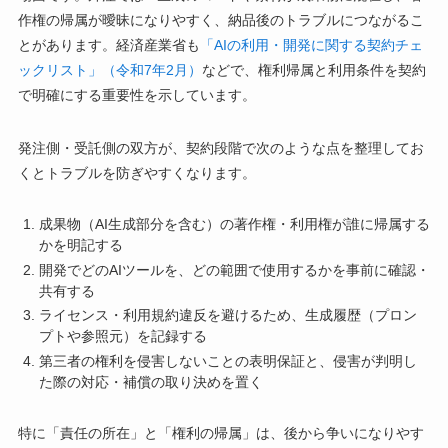
作権の帰属が曖昧になりやすく、納品後のトラブルにつながるこ
とがあります。経済産業省も
「AIの利用・開発に関する契約チェ
ックリスト」（令和7年2月）
などで、権利帰属と利用条件を契約
で明確にする重要性を示しています。
発注側・受託側の双方が、契約段階で次のような点を整理してお
くとトラブルを防ぎやすくなります。
成果物（AI生成部分を含む）の著作権・利用権が誰に帰属する
かを明記する
開発でどのAIツールを、どの範囲で使用するかを事前に確認・
共有する
ライセンス・利用規約違反を避けるため、生成履歴（プロン
プトや参照元）を記録する
第三者の権利を侵害しないことの表明保証と、侵害が判明し
た際の対応・補償の取り決めを置く
特に「責任の所在」と「権利の帰属」は、後から争いになりやす