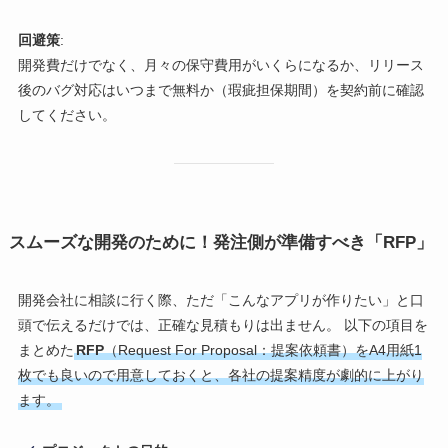
回避策
:
開発費だけでなく、月々の保守費用がいくらになるか、リリース
後のバグ対応はいつまで無料か（瑕疵担保期間）を契約前に確認
してください。
スムーズな開発のために！発注側が準備すべき「RFP」
開発会社に相談に行く際、ただ「こんなアプリが作りたい」と口
頭で伝えるだけでは、正確な見積もりは出ません。 以下の項目を
まとめた
RFP
（Request For Proposal：提案依頼書）をA4用紙1
枚でも良いので用意しておくと、各社の提案精度が劇的に上がり
ます。