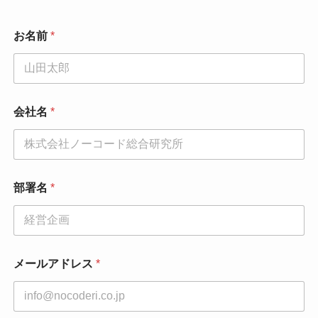
お名前
*
会社名
*
電
部署名
*
話
番
号
*
*
メールアドレス
*