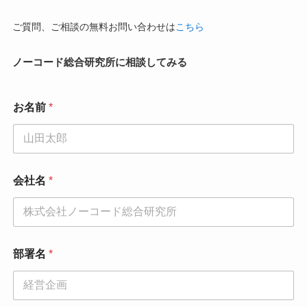
ご質問、ご相談の無料お問い合わせは
こちら
ノーコード総合研究所に相談してみる
部
お名前
*
署
名
*
電
話
番
会社名
*
号
部署名
*