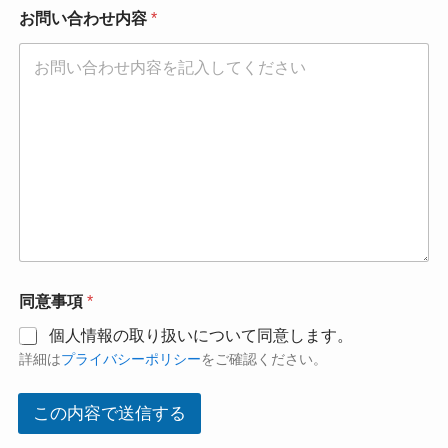
同
お問い合わせ内容
*
意
事
項
お
名
前
メ
ー
ル
ア
ド
レ
ス
同意事項
*
個人情報の取り扱いについて同意します。
詳細は
プライバシーポリシー
をご確認ください。
この内容で送信する