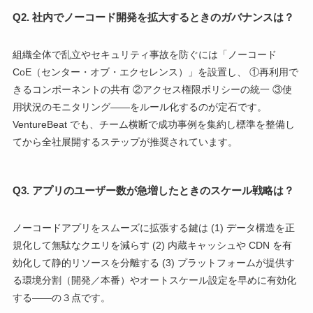
Q2. 社内でノーコード開発を拡大するときのガバナンスは？
組織全体で乱立やセキュリティ事故を防ぐには「ノーコード
CoE（センター・オブ・エクセレンス）」を設置し、 ①再利用で
きるコンポーネントの共有 ②アクセス権限ポリシーの統一 ③使
用状況のモニタリング――をルール化するのが定石です。
VentureBeat でも、チーム横断で成功事例を集約し標準を整備し
てから全社展開するステップが推奨されています。
Q3. アプリのユーザー数が急増したときのスケール戦略は？
ノーコードアプリをスムーズに拡張する鍵は (1) データ構造を正
規化して無駄なクエリを減らす (2) 内蔵キャッシュや CDN を有
効化して静的リソースを分離する (3) プラットフォームが提供す
る環境分割（開発／本番）やオートスケール設定を早めに有効化
する――の３点です。