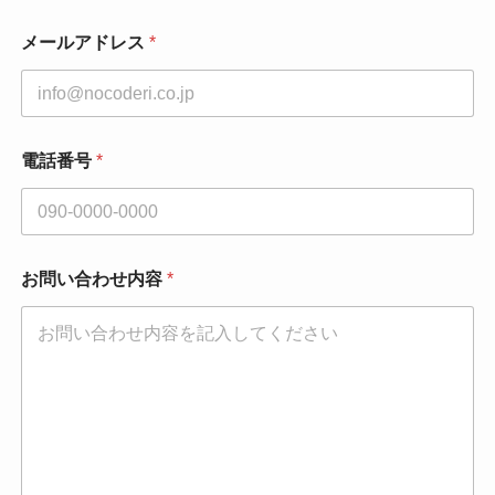
い
合
メールアドレス
*
わ
せ
内
容
メ
ー
電話番号
*
ル
ア
ド
レ
ス
お問い合わせ内容
*