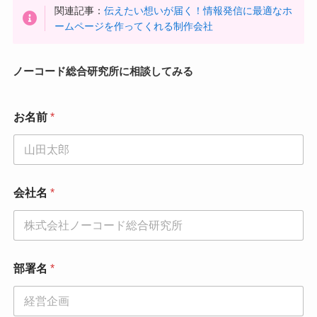
関連記事：
伝えたい想いが届く！情報発信に最適なホ
ームページを作ってくれる制作会社
ノーコード総合研究所に相談してみる
お名前
*
会社名
*
お
部署名
*
名
前
お
問