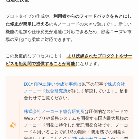
プロトタイプの作成や、
利用者からのフィードバックをもとにし
た修正が簡単に行える
のもノーコードの大きな魅力です。新しい
機能の追加や仕様変更が迅速に対応できるため、顧客ニーズや市
場の変化にも柔軟に対応できます。
この反復的なプロセスにより、
より洗練されたプロダクトやサー
ビスを短期間で提供することが可能
になります。
DXとRPAに違いや成功事例は
以下の記事で
株式会社
ノーコード総合研究所
が詳しく解説しています。是非
合わせてご覧ください。
株式会社ノーコード総合研究所
は圧倒的なスピードで
Webアプリや業務システムを開発する国内最大規模の
ノーコード開発に特化した受託開発会社です。ノーコ
ードを用いることで約1/3の期間・費用感での開発を
実現します。こちらの
お問い合わせフォーム
からお問