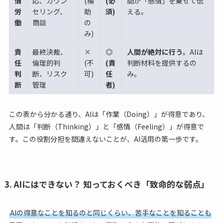
情
応、カウン
(補
(必
間が「感情」を乗せて伝
労
セリング、
助
須)
える。
働
商談
の
み)
責
最終決裁、
×
◎
人間が絶対に行う
。AIは
任
倫理的判
(不
(責
判断材料を提供するの
判
断、リスク
可)
任
み。
断
管理
者)
この表から分かる通り、AIは「作業（Doing）」が得意であり、
人間は「判断（Thinking）」と「感情（Feeling）」が得意で
す。この役割分担を間違えないことが、AI活用の第一歩です。
3. AIにはできない？ 知っておくべき「致命的な弱点」
AIの得意なことを知るのと同じくらい、苦手なことを知ることも