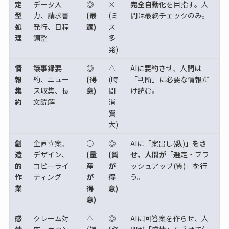
定
データ入
◎
×
完全自動化
を目指す。人
型
力、請求書
(最
(ミ
間は最終チェックのみ。
処
発行、日程
適)
ス
理
調整
多
発)
情
議事録要
◎
△
AIに要約させ、人間は
報
約、ニュー
(得
(時
「判断」に必要な情報だ
集
ス収集、長
意)
間
け読む。
約
文読解
消
費
大)
創
企画立案、
○
◎
AIに「案出し(数)」
をさ
造
デザイン、
(量
(質
せ、人間が
「選定・ブラ
的
コピーライ
産
が
ッシュアップ(質)」を行
作
ティング
が
得
う。
業
得
意)
意)
感
クレーム対
△
◎
AIに回答案を作らせ、人