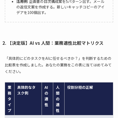
活用例
: 企画書の目次構成案を5パターン出す。メール
の返信文案を作成する。新しいキャッチコピーのアイ
デアを100個出す。
2. 【決定版】AI vs 人間：業務適性比較マトリクス
「具体的にどのタスクをAIに任せるべきか？」を判断するための
比較表を作成しました。あなたの業務をこの表に当てはめてみて
ください。
業
具体的なタ
AI
人
役割分担の正解
務
スク例
の
間
タ
適
の
イ
性
適
プ
性