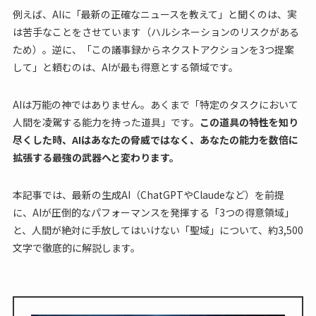
例えば、AIに「最新の正確なニュースを教えて」と聞くのは、実
は苦手なことをさせています（ハルシネーションのリスクがある
ため）。逆に、「この議事録からネクストアクションを3つ提案
して」と頼むのは、AIが最も得意とする領域です。
AIは万能の神ではありません。あくまで「特定のタスクにおいて
人間を凌駕する能力を持った道具」です。
この道具の特性を知り
尽くした時、AIはあなたの脅威ではなく、あなたの能力を数倍に
拡張する最強の武器へと変わります。
本記事では、最新の生成AI（ChatGPTやClaudeなど）を前提
に、AIが圧倒的なパフォーマンスを発揮する「3つの得意領域」
と、人間が絶対に手放してはいけない「聖域」について、約3,500
文字で徹底的に解説します。