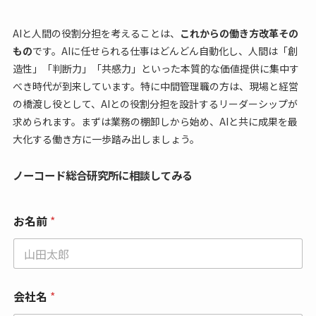
AIと人間の役割分担を考えることは、
これからの働き方改革その
もの
です。AIに任せられる仕事はどんどん自動化し、人間は「創
造性」「判断力」「共感力」といった本質的な価値提供に集中す
べき時代が到来しています。特に中間管理職の方は、現場と経営
の橋渡し役として、AIとの役割分担を設計するリーダーシップが
求められます。まずは業務の棚卸しから始め、AIと共に成果を最
大化する働き方に一歩踏み出しましょう。
ノーコード総合研究所に相談してみる
電
お名前
*
話
番
号
電
話
番
会社名
*
号