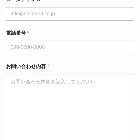
*
お
問
い
合
わ
電話番号
*
せ
内
容
お問い合わせ内容
*