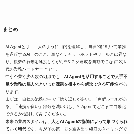
まとめ
AI Agentとは、「人のように目的を理解し、自律的に動いて業務
を遂行するAI」のこと。単なるチャットボットやツールとは異な
り、複数の行動を連携しながら**タスク達成を自動でこなす“次世
代の業務パートナー”**です。
中小企業や少人数の組織でも、
AI Agentを活用することで人手不
足や業務の属人化といった課題を根本から解決できる可能性
があ
ります。
まずは、自社の業務の中で「繰り返しが多い」「判断ルールがあ
る」「連携が多い」部分を洗い出し、AI Agentでどこまで自動化
できるか検討してみてください。
未来の業務スタイルは、
人とAI Agentの協働によって形づくられ
ていく時代
です。今がその第一歩を踏み出す絶好のタイミングで