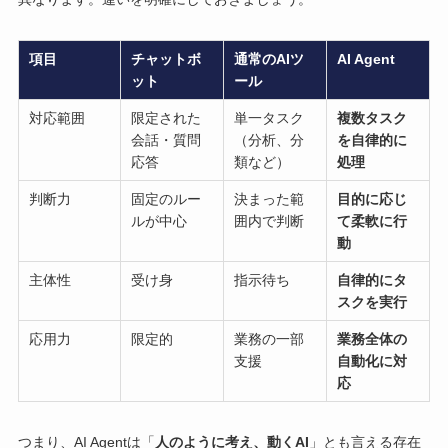
項目
チャットボ
通常のAIツ
AI Agent
ット
ール
対応範囲
限定された
単一タスク
複数タスク
会話・質問
（分析、分
を自律的に
応答
類など）
処理
判断力
固定のルー
決まった範
目的に応じ
ルが中心
囲内で判断
て柔軟に行
動
主体性
受け身
指示待ち
自律的にタ
スクを実行
応用力
限定的
業務の一部
業務全体の
支援
自動化に対
応
つまり、AI Agentは「
人のように考え、動くAI
」とも言える存在