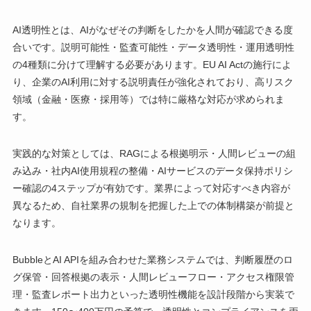
AI透明性とは、AIがなぜその判断をしたかを人間が確認できる度
合いです。説明可能性・監査可能性・データ透明性・運用透明性
の4種類に分けて理解する必要があります。EU AI Actの施行によ
り、企業のAI利用に対する説明責任が強化されており、高リスク
領域（金融・医療・採用等）では特に厳格な対応が求められま
す。
実践的な対策としては、RAGによる根拠明示・人間レビューの組
み込み・社内AI使用規程の整備・AIサービスのデータ保持ポリシ
ー確認の4ステップが有効です。業界によって対応すべき内容が
異なるため、自社業界の規制を把握した上での体制構築が前提と
なります。
BubbleとAI APIを組み合わせた業務システムでは、判断履歴のロ
グ保管・回答根拠の表示・人間レビューフロー・アクセス権限管
理・監査レポート出力といった透明性機能を設計段階から実装で