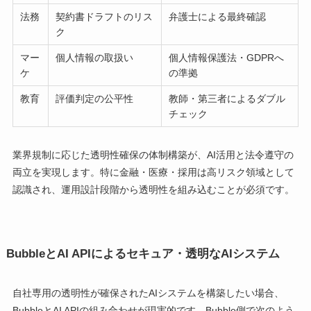
法務
契約書ドラフトのリス
弁護士による最終確認
ク
マー
個人情報の取扱い
個人情報保護法・GDPRへ
ケ
の準拠
教育
評価判定の公平性
教師・第三者によるダブル
チェック
業界規制に応じた透明性確保の体制構築が、AI活用と法令遵守の
両立を実現します。特に金融・医療・採用は高リスク領域として
認識され、運用設計段階から透明性を組み込むことが必須です。
BubbleとAI APIによるセキュア・透明なAIシステム
自社専用の透明性が確保されたAIシステムを構築したい場合、
BubbleとAI APIの組み合わせが現実的です。Bubble側で次のよう