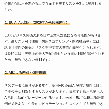
企業がAI活用を進める上で直面する主要リスクを3つに整理しま
した。
1. EU AI Act対応（2026年から段階施行）
EUとビジネス関係のある日本企業も対象になる可能性がありま
す。高リスクAI（採用・信用スコアリング・医療補助等）には、
説明可能性の確保とリスク管理文書の整備が義務付けられます。
違反時には世界売上の最大7%の罰金という重い制裁が課せられる
ため、無視できない規制です。
2. AIによる差別・偏見問題
学習データに偏りがある場合、採用AIや融資AIが特定属性に対し
て不公平な判断をするリスクがあります。日本でも採用活動への
AI活用に法的グレーゾーンが残ります。米国・EUでは既に訴訟事
例が複数あり、企業のレピュテーションリスクとしても無視でき