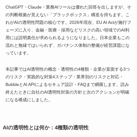
ChatGPT・Claude・業務AIツールは優れた回答を出しますが、そ
の判断根拠が見えない「ブラックボックス」構造を持ちます。こ
れがAIの透明性問題の核心です。2026年現在、EU AI Actが施行フ
ェーズに入り、金融・医療・採用などリスクの高い領域でのAI利
用には説明責任が求められるようになりました。日本企業もこの
流れと無縁ではいられず、ガバナンス体制の整備が経営課題にな
っています。
本記事ではAI透明性の概念・透明性の4種類・企業が直面する3つ
のリスク・実践的な対策4ステップ・業界別のリスクと対応・
BubbleとAI APIによるセキュア設計・FAQまで網羅します。読み
終えたときに自社のAI透明性対策の方針と次のアクションが明確
になる構成にしました。
AIの透明性とは何か：4種類の透明性