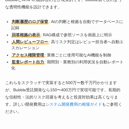
な透明性機能を設計できます。
判断履歴のログ保管
: AIの判断と根拠を自動でデータベースに
記録
回答根拠の表示
: RAG構成で参照ソースを画面上に明示
人間レビューフロー
: 高リスク判定はレビュー担当者へ自動エ
スカレーション
アクセス権限管理
: 業務ごとに使用可能なAI機能を制御
監査レポート出力
: 期間別・業務別の利用状況を自動レポート
化
これらをスクラッチで実装すると500万〜数千万円かかります
が、Bubble受託開発なら150〜400万円で実現可能です。長期的
な信頼性・法的リスク回避を考えると投資対効果は高くなりま
す。詳しい開発費用は
システム開発費用の相場ガイド
もご参照く
ださい。