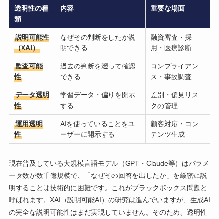
透明性の種
内容
重要な場面
類
説明可能性
なぜその判断をしたか説
融資審査・採
（XAI）
明できる
用・医療診断
監査可能
過去の判断を遡って確認
コンプライアン
性
できる
ス・事故調査
データ透明
学習データ・偏りを開示
差別・偏見リス
性
する
クの管理
運用透明
AIを使っていることをユ
顧客対応・コン
性
ーザーに開示する
テンツ生成
現在普及している大規模言語モデル（GPT・Claude等）はパラメ
ータ数が数千億規模で、「なぜその回答を出したか」を厳密に説
明することは技術的に困難です。これがブラックボックス問題と
呼ばれます。XAI（説明可能AI）の研究は進んでいますが、生成AI
の完全な説明可能性はまだ実現していません。そのため、透明性