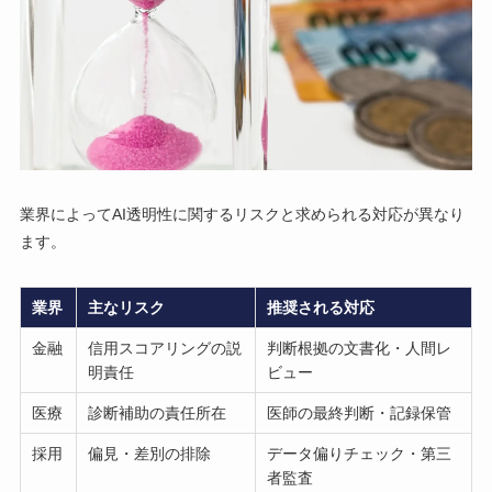
業界によってAI透明性に関するリスクと求められる対応が異なり
ます。
業界
主なリスク
推奨される対応
金融
信用スコアリングの説
判断根拠の文書化・人間レ
明責任
ビュー
医療
診断補助の責任所在
医師の最終判断・記録保管
採用
偏見・差別の排除
データ偏りチェック・第三
者監査