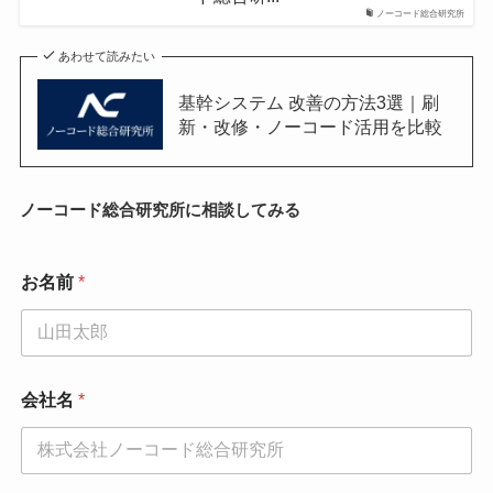
ノーコード総合研究所
あわせて読みたい
基幹システム 改善の方法3選｜刷
新・改修・ノーコード活用を比較
ノーコード総合研究所に相談してみる
お
お名前
*
問
い
合
わ
せ
内
会社名
*
容
*
*