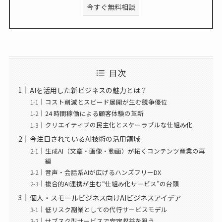
今すぐ無料相談
目次
AIを活用した新ビジネスの魅力とは？
コスト削減とスピード展開が生む競争優位
24 時間稼働による顧客体験の革新
クリエイティブの民主化とスケーラブルな仕組み化
今注目されているAI技術の活用領域
生成AI（文章・画像・動画）が拓くコンテンツ産業の再
編
音声・会話系AIが広げるハンズフリーDX
複合的AI連携が生む“仕組み化サービス”の台頭
個人・スモールビジネス向けAIビジネスアイデア
低リスク副業としての代行サービスモデル
サブスク型サービスで安定収益を狙う