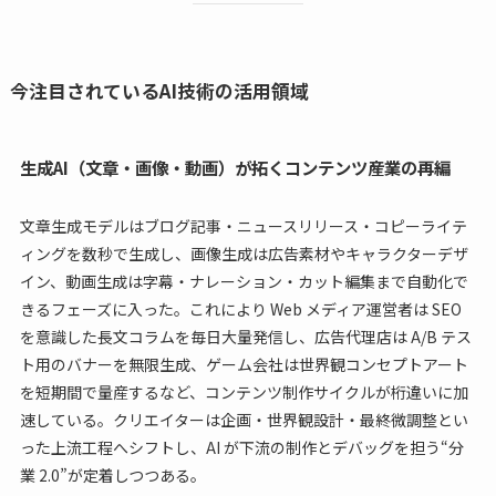
今注目されているAI技術の活用領域
生成AI（文章・画像・動画）が拓くコンテンツ産業の再編
文章生成モデルはブログ記事・ニュースリリース・コピーライテ
ィングを数秒で生成し、画像生成は広告素材やキャラクターデザ
イン、動画生成は字幕・ナレーション・カット編集まで自動化で
きるフェーズに入った。これにより Web メディア運営者は SEO
を意識した長文コラムを毎日大量発信し、広告代理店は A/B テス
ト用のバナーを無限生成、ゲーム会社は世界観コンセプトアート
を短期間で量産するなど、コンテンツ制作サイクルが桁違いに加
速している。クリエイターは企画・世界観設計・最終微調整とい
った上流工程へシフトし、AI が下流の制作とデバッグを担う“分
業 2.0”が定着しつつある。