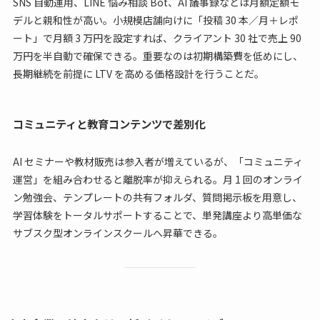
SNS 自動運用、LINE 悩み相談 Bot、AI 議事録などは月額定額モ
デルと親和性が高い。小規模店舗向けに「投稿 30 本／月＋レポ
ート」で月額 3 万円を設定すれば、クライアント 30 社で売上 90
万円を半自動で確保できる。重要なのは初期構築費を低めにし、
長期継続を前提に LTV を高める価格設計を行うことだ。
コミュニティと教育コンテンツで差別化
AI セミナーや教材販売は参入者が増えているが、「コミュニティ
運営」を組み合わせると離脱率が抑えられる。月 1 回のオンライ
ン勉強会、テンプレートの共有フォルダ、質問掲示板を用意し、
学習体験をトータルサポートすることで、単発講座より高単価な
サブスク型オンラインスクールへ昇華できる。