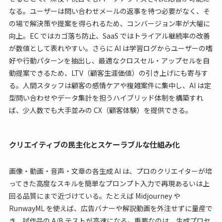
なる。ユーザーは問い合わせメールの返事を待つ必要がなく、そ
の場で解決策や提案を得られるため、コンバージョン率が大幅に
向上。EC ではカゴ落ち防止、SaaS ではトライアル継続率の改善
が数値として表れやすい。さらに AI は学習ログからユーザーの嗜
好や行動パターンを抽出し、最適なクロスセル・アップセルを自
動提案できるため、LTV（顧客生涯価値）の引き上げにも寄与す
る。人間スタッフは顧客の感情ケアや複雑案件に集中し、AI は定
型問い合わせやデータ集計を担うハイブリッド体制を構築すれ
ば、少人数でも大手並みの CX（顧客体験）を提供できる。
クリエイティブの民主化とスケーラブルな仕組み化
画像・動画・音声・文章の各生成 AI は、プロのクリエイターが培
ってきた高度なスキルを簡単なプロンプト入力で再現あるいは上
回る品質にまで近づけている。たとえば Midjourney や
RunwayML を使えば、広告バナーや解説動画を外注せずに量産で
き、試作品の A/B テストが高速になる。重要なのは、生成プロセ