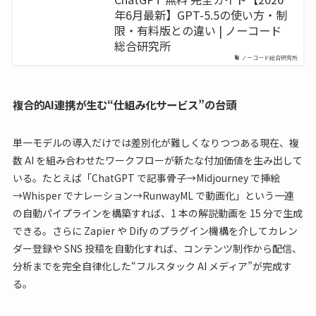
年6月最新】GPT-5.5の使い方・制
限・有料版との違い | ノーコード
総合研究所
ノーコード総合研究所
複合的AI連携が生む“仕組み化サービス”の台頭
単一モデルの導入だけでは差別化が難しくなりつつある現在、複
数 AI を組み合わせたワークフローが新たな付加価値を生み出して
いる。たとえば「ChatGPT で記事骨子→Midjourney で挿絵
→Whisper でナレーション→RunwayML で動画化」という一連
の自動パイプラインを構築すれば、1 本の解説動画を 15 分で生成
できる。さらに Zapier や Dify のプラグイン機構を介してカレン
ダー登録や SNS 投稿を自動化すれば、コンテンツ制作から配信、
分析までを完全自律化した“フルスタック AI メディア”が完成す
る。