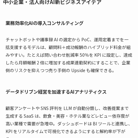
中小企業・法人向けAI新ビジネスアイデア
業務効率化AIの導入コンサルティング
チャットボットや議事録 AI の選定から PoC、運用定着までを一
括支援するモデルは、顧問料＋成功報酬のハイブリッド料金が組
みやすい。たとえば問い合わせ削減率 50％を KPI に設定し、達成
したら月額報酬 2 倍に増加する成果連動契約にすることで、企業
側のリスクを抑えつつ売り手側の Upside も確保できる。
データドリブン経営を加速するAIアナリティクス
顧客アンケートや SNS 評判を LLM が自動分類し、改善提案まで
生成する SaaS は、飲食・美容・ホテル業などレビュー依存度が
高い業種で需要が急増中。ダッシュボードは BI ツールと連携し、
KPI をリアルタイムで可視化できるようにすると解約率が下が