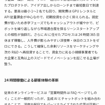
たプロダクトが、アイデア出しからローンチまで最短数日で到達
する。要員は最小 1〜2 名でも回り、開発費は GPU レンタルと
API 従量課金が中心なので、初期投資を小さく抑えられる。固定
費が低いため赤字フェーズでもキャッシュアウトが緩やかで、ピ
ボットを繰り返しながら市場適合度を探るリーンスタートアップ
との相性が抜群だ。さらに AI に任せたプロセスは 24 時間 365 日
休まず稼働し、人件費が膨らみやすい深夜帯・休日のコストをゼ
ロにできる。こうして確保した余剰リソースをマーケティングや
次の R&D へ再投資することで、資金力に劣る小規模事業者でも
大企業と互角以上のスピードでイノベーションを起こせる土壌が
整う。
24 時間稼働による顧客体験の革新
従来のオンラインサービスは「営業時間外は FAQ ページでしの
ぐ」ことが一般的だったが、生成 AI とチャットボットを組み合わ
せることで、深夜や祝日でもパーソナライズされた応答が可能に