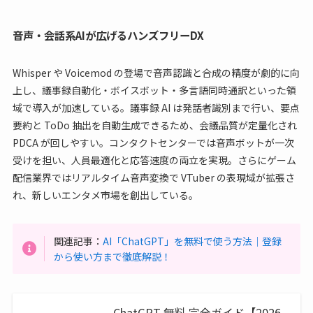
音声・会話系AIが広げるハンズフリーDX
Whisper や Voicemod の登場で音声認識と合成の精度が劇的に向
上し、議事録自動化・ボイスボット・多言語同時通訳といった領
域で導入が加速している。議事録 AI は発話者識別まで行い、要点
要約と ToDo 抽出を自動生成できるため、会議品質が定量化され
PDCA が回しやすい。コンタクトセンターでは音声ボットが一次
受けを担い、人員最適化と応答速度の両立を実現。さらにゲーム
配信業界ではリアルタイム音声変換で VTuber の表現域が拡張さ
れ、新しいエンタメ市場を創出している。
関連記事：
AI「ChatGPT」を無料で使う方法｜登録
から使い方まで徹底解説！
ChatGPT 無料 完全ガイド【2026