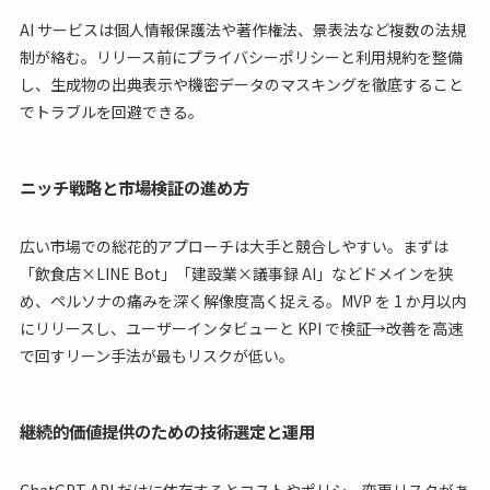
AI サービスは個人情報保護法や著作権法、景表法など複数の法規
制が絡む。リリース前にプライバシーポリシーと利用規約を整備
し、生成物の出典表示や機密データのマスキングを徹底すること
でトラブルを回避できる。
ニッチ戦略と市場検証の進め方
広い市場での総花的アプローチは大手と競合しやすい。まずは
「飲食店×LINE Bot」「建設業×議事録 AI」などドメインを狭
め、ペルソナの痛みを深く解像度高く捉える。MVP を 1 か月以内
にリリースし、ユーザーインタビューと KPI で検証→改善を高速
で回すリーン手法が最もリスクが低い。
継続的価値提供のための技術選定と運用
ChatGPT API だけに依存するとコストやポリシー変更リスクがあ