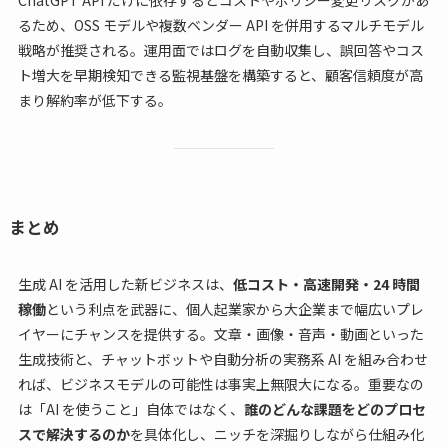
るため、OSS モデルや複数ベンダー API を併用するマルチモデル
戦略が推奨される。運用面ではログを自動収集し、誤回答やコス
ト増大を早期検知できる監視基盤を構築すると、顧客信頼度が高
まり解約率が低下する。
まとめ
生成 AI を活用した新ビジネスは、
低コスト・高速開発・24 時間
稼働
という利点を武器に、個人起業家から大企業まで幅広いプレ
イヤーにチャンスを提供する。文章・画像・音声・動画といった
生成技術と、チャットボットや自動分析の実務系 AI を組み合わせ
れば、ビジネスモデルの可能性は事実上無限大になる。重要なの
は「AI を使うこと」自体ではなく、
誰のどんな課題をどのプロセ
スで解決するのか
を具体化し、ニッチを深掘りしながら仕組み化