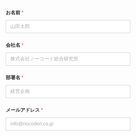
お名前
*
会社名
*
*
部署名
*
同
意
事
項
会
社
メールアドレス
*
名