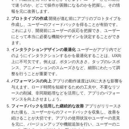
で迷うのか、どこで操作が困難になるのかを把握し、その情
報を元に改善します。
プロトタイプの作成
開発が進む前にアプリのプロトタイプを
作成し、ユーザーのフィードバックを得ることが有効です。
これにより、開発前にユーザーの反応を把握でき、ユーザー
にとって本当に必要な機能やデザインを決定することができ
ます。
インタラクションデザインの最適化
ユーザーがアプリ内でど
のようにインタラクションするかを最適化することは、UX向
上に不可欠です。例えば、ボタンの大きさ、タップのレスポ
ンス、アニメーションのスムーズさなど、細部にわたって調
整を行うことが重要です。
パフォーマンスの向上
アプリの動作速度はUXに大きな影響を
与えます。ロード時間を短縮するための工夫や、不要なリソ
ースの削減、非同期処理などを活用して、アプリのパフォー
マンスを向上させましょう。
フィードバックを活用した継続的な改善
アプリがリリースさ
れた後も、ユーザーからのフィードバックを収集し、改善を
続けることが大切です。アプリの使用状況やユーザーの意見
を元に、バージョンアップや機能追加を行い、ユーザーのニ