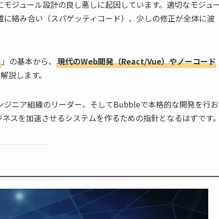
にモジュール設計の良し悪しに起因しています。適切なモジュ
雑に絡み合い（スパゲッティコード）、少しの修正が全体に波
。
計
」の基本から、
現代のWeb開発（React/Vue）やノーコード
を解説します。
ジニア組織のリーダー、そしてBubbleで本格的な開発を行お
ジネスを加速させるシステムを作るための指針となるはずです