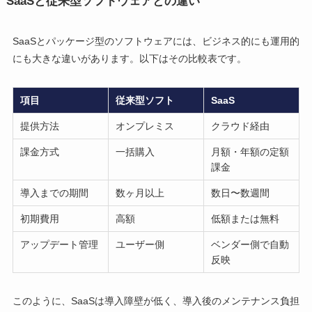
SaaSと従来型ソフトウェアとの違い
SaaSとパッケージ型のソフトウェアには、ビジネス的にも運用的
にも大きな違いがあります。以下はその比較表です。
項目
従来型ソフト
SaaS
提供方法
オンプレミス
クラウド経由
課金方式
一括購入
月額・年額の定額
課金
導入までの期間
数ヶ月以上
数日〜数週間
初期費用
高額
低額または無料
アップデート管理
ユーザー側
ベンダー側で自動
反映
このように、SaaSは導入障壁が低く、導入後のメンテナンス負担