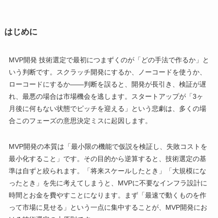
はじめに
MVP開発 技術選定で最初につまずくのが「どの手法で作るか」と
いう判断です。スクラッチ開発にするか、ノーコードを使うか、
ローコードにするか——判断を誤ると、開発が長引き、検証が遅
れ、最悪の場合は市場機会を逃します。スタートアップが「3ヶ
月後に何もない状態でピッチを迎える」という悲劇は、多くの場
合このフェーズの意思決定ミスに起因します。
MVP開発の本質は「最小限の機能で仮説を検証し、失敗コストを
最小化すること」です。その目的から逆算すると、技術選定の基
準は自ずと絞られます。「将来スケールしたとき」「大規模にな
ったとき」を先に考えてしまうと、MVPに不要なインフラ設計に
時間とお金を費やすことになります。まず「最速で動くものを作
って市場に見せる」という一点に集中することが、MVP開発にお