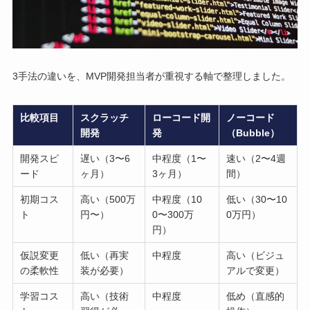
3手法の違いを、MVP開発担当者が重視する軸で整理しました。
比較項目
スクラッチ
ローコード開
ノーコード
開発
発
（Bubble）
開発スピ
遅い（3〜6
中程度（1〜
速い（2〜4週
ード
ヶ月）
3ヶ月）
間）
初期コス
高い（500万
中程度（10
低い（30〜10
ト
円〜）
0〜300万
0万円）
円）
仮説変更
低い（再実
中程度
高い（ビジュ
の柔軟性
装が必要）
アルで変更）
学習コス
高い（技術
中程度
低め（直感的