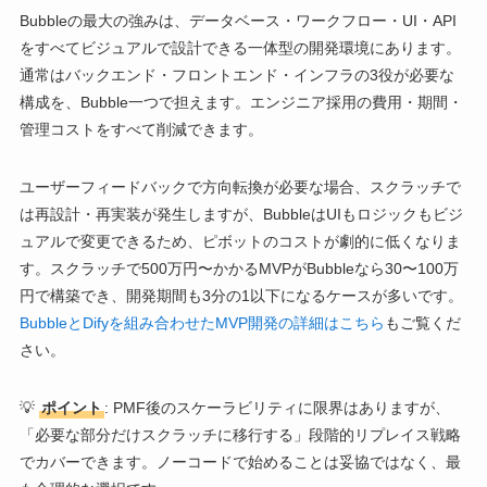
Bubbleの最大の強みは、データベース・ワークフロー・UI・API
をすべてビジュアルで設計できる一体型の開発環境にあります。
通常はバックエンド・フロントエンド・インフラの3役が必要な
構成を、Bubble一つで担えます。エンジニア採用の費用・期間・
管理コストをすべて削減できます。
ユーザーフィードバックで方向転換が必要な場合、スクラッチで
は再設計・再実装が発生しますが、BubbleはUIもロジックもビジ
ュアルで変更できるため、ピボットのコストが劇的に低くなりま
す。スクラッチで500万円〜かかるMVPがBubbleなら30〜100万
円で構築でき、開発期間も3分の1以下になるケースが多いです。
BubbleとDifyを組み合わせたMVP開発の詳細はこちら
もご覧くだ
さい。
💡
ポイント
: PMF後のスケーラビリティに限界はありますが、
「必要な部分だけスクラッチに移行する」段階的リプレイス戦略
でカバーできます。ノーコードで始めることは妥協ではなく、最