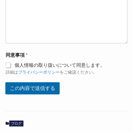
お
同意事項
*
名
前
個人情報の取り扱いについて同意します。
部
詳細は
プライバシーポリシー
をご確認ください。
署
名
*
この内容で送信する
ブログ