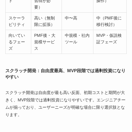
ト
習得が必
操作）
要）
スケーラ
高い（無制
中〜高
中（PMF後に
ビリティ
限に拡張）
移行検討）
向いてい
PMF後・大
中規模・社内
MVP・仮説検
るフェー
規模サービ
ツール
証フェーズ
ズ
ス
スクラッチ開発：自由度最高、MVP段階では過剰投資になり
やすい
スクラッチ開発は自由度が最も高い反面、初期コストと期間が大
きく、MVP段階では過剰投資になりやすいです。エンジニアチー
ムが揃っており、ユーザーニーズが明確な場合に限り選択肢とな
ります。