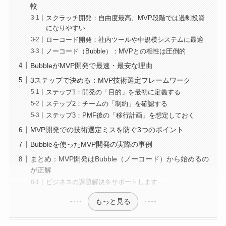
較
スクラッチ開発：自由度最高、MVP段階では過剰投資
になりやすい
ローコード開発：社内ツールや中規模システムに最適
ノーコード（Bubble）：MVPとの相性は圧倒的
BubbleがMVP開発で最速・最安な理由
3ステップで決める：MVP技術選定フレームワーク
ステップ1：開発の「目的」を最初に定義する
ステップ2：チームの「制約」を確認する
ステップ3：PMF後の「移行計画」を想定しておく
MVP開発での技術選定ミスを防ぐ3つのポイント
Bubbleを使ったMVP開発の実際の事例
まとめ：MVP開発はBubble（ノーコード）から始めるの
が正解
ビジネスの課題解決をサポートします
もっと見る