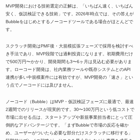
MVP開発における技術選定の正解は、「いちばん速く、いちばん
安く、仮説検証できる技術」です。2026年時点では、その答えが
Bubbleをはじめとするノーコードツールである場合がほとんどで
す。
スクラッチ開発はPMF後・大規模拡張フェーズで採用を検討すべ
き手法であり、MVP段階では過剰投資になります。初期費用だけ
で500万円〜かかり、開発期間も3〜6ヶ月は見込む必要がありま
す。ローコード開発は、社内業務ツールや既存システムとのAPI
連携が多い中規模案件には有効ですが、MVP開発の「速さ」とい
う点でノーコードには及びません。
ノーコード（Bubble）はMVP・仮説検証フェーズに最適で、最速
2週間でのリリースが現実的です。30〜100万円という低コストで
市場に出せる点は、スタートアップや新規事業担当者にとって圧
倒的なアドバンテージです。「まずBubbleで市場の反応を確か
め、ユーザーがついたら必要な部分だけスクラッチに移行する」