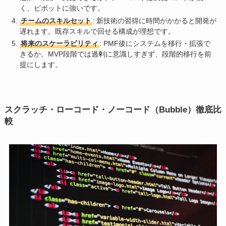
く、ピボットに強いです。
チームのスキルセット
: 新技術の習得に時間がかかると開発が
遅れます。既存スキルで回せる構成が理想です。
将来のスケーラビリティ
: PMF後にシステムを移行・拡張で
きるか。MVP段階では過剰に意識しすぎず、段階的移行を前
提にします。
スクラッチ・ローコード・ノーコード（Bubble）徹底比
較