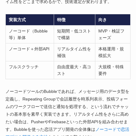
イム性をどこまで求めるかで、技術選定が変わります。
実装方式
特徴
向き
ノーコード（Bubble
短期間・低コスト
MVP・検証フ
等）単体
で構築
ェーズ
ノーコード＋外部API
リアルタイム性を
本格運用・規
補強
模拡大
フルスクラッチ
自由度最大・高コ
大規模・特殊
スト
要件
ノーコードツールのBubbleであれば、メッセージ用のデータ型を
定義し、Repeating Groupで会話履歴を時系列表示、投稿フォー
ムのワークフローで送信と通知を処理する、という流れでチャッ
トの基本形を素早く実装できます。リアルタイム性をさらに高め
たい場合は、PusherやFirebaseといった外部APIを組み合わせま
す。Bubbleを使った恋活アプリ開発の全体像は
ノーコードで恋活