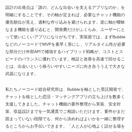
設計の出発点は「誰の、どんな出会いを支えるアプリなのか」を
明確にすることです。その軸が定まれば、必要なチャット機能の
優先順位が見え、過剰な作り込みを避けられます。逆に軸が曖昧
なまま機能を盛り込むと、開発費だけがふくらみ、ユーザーにと
って使いにくいアプリになりがちです。実装面では、まずBubble
などのノーコードでMVPを素早く形にし、リアルタイム性が必要
な部分だけ外部APIで補強するハイブリッド戦略が、コストとス
ピードのバランスに優れています。検証と改善を高速で回せるこ
とは、出会いという移ろいやすいニーズに向き合ううえで大きな
武器になります。
私たちノーコード総合研究所は、Bubbleを軸とした受託開発で、
チャットを核とした恋活・マッチングアプリの立ち上げを数多く
支援してきました。チャット機能の要件整理から実装、安全対
策、収益設計までを一気通貫でご相談いただけます。要件がまだ
固まっていない段階でも、何から決めればよいかを一緒に整理す
るところからお手伝いできます。「人と人が心地よく話せる場を