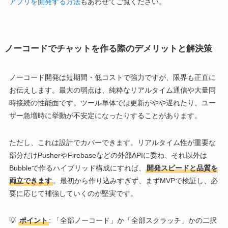
アプリを開発する方法
もあわせてご覧ください。
ノーコードでチャットを作る際のデメリットと解決策
ノーコード開発は短期間・低コストで強力ですが、限界も正直に
お伝えします。最大の弱点は、純粋なリアルタイム通信や大量同
時接続の性能面です。ツール単体では更新がやや遅れたり、ユー
ザー急増時に挙動が不安定になったりすることがあります。
ただし、これは設計でカバーできます。リアルタイム性が重要な
部分だけPusherやFirebaseなどの外部APIに委ね、それ以外は
Bubbleで作るハイブリッド構成にすれば、
開発スピードと品質を
両立できます
。最初から作り込みすぎず、まずMVPで検証し、必
要に応じて補強していくのが堅実です。
💡
ポイント
: 「全部ノーコード」か「全部スクラッチ」かの二択