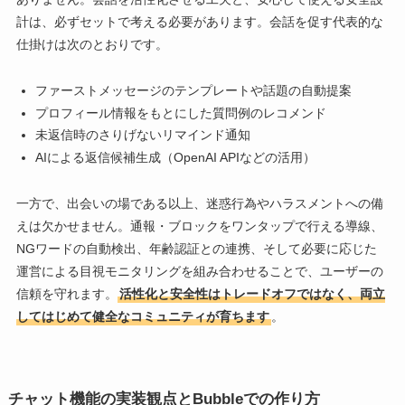
計は、必ずセットで考える必要があります。会話を促す代表的な
仕掛けは次のとおりです。
ファーストメッセージのテンプレートや話題の自動提案
プロフィール情報をもとにした質問例のレコメンド
未返信時のさりげないリマインド通知
AIによる返信候補生成（OpenAI APIなどの活用）
一方で、出会いの場である以上、迷惑行為やハラスメントへの備
えは欠かせません。通報・ブロックをワンタップで行える導線、
NGワードの自動検出、年齢認証との連携、そして必要に応じた
運営による目視モニタリングを組み合わせることで、ユーザーの
信頼を守れます。
活性化と安全性はトレードオフではなく、両立
してはじめて健全なコミュニティが育ちます
。
チャット機能の実装観点とBubbleでの作り方