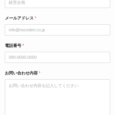
メールアドレス
*
電話番号
*
部
お問い合わせ内容
*
署
名
*
部
署
名