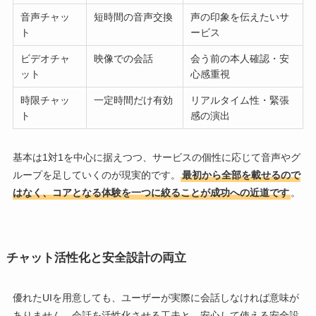
音声チャッ
短時間の音声交換
声の印象を伝えたいサ
ト
ービス
ビデオチャ
映像での会話
会う前の本人確認・安
ット
心感重視
時限チャッ
一定時間だけ有効
リアルタイム性・緊張
ト
感の演出
基本は1対1を中心に据えつつ、サービスの個性に応じて音声やグ
ループを足していくのが現実的です。
最初から全部を載せるので
はなく、コアとなる体験を一つに絞ることが成功への近道です
。
チャット活性化と安全設計の両立
優れたUIを用意しても、ユーザーが実際に会話しなければ意味が
ありません。会話を活性化させる工夫と、安心して使える安全設