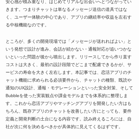
安心感が積み重なり、はじめてリアルな出会いへとつながってい
きます。つまりチャットは単なるメッセージ送信の道具ではな
く、ユーザー体験の中心であり、アプリの継続率や収益を左右す
る中核機能なのです。
ところが、多くの開発現場では「メッセージが送れればよい」と
いう発想で設計が進み、会話が続かない・通報対応が追いつかな
いといった問題が後から噴出します。リリースしてから作り直す
コストは大きく、最初の設計段階でどこまで配慮できるかが、サ
ービスの寿命を大きく左右します。本記事では、恋活アプリのチ
ャット機能に求められる必須要件から、チャットの種類、既読や
通知のUX設計、通報・モデレーションといった安全対策、そして
Bubbleを使った実装観点や課金モデルまでを体系的に整理しま
す。これから恋活アプリやマッチングアプリを開発したい方はも
ちろん、既存アプリのチャットを改善したい方にとっても、要件
定義と開発判断の土台になる内容です。読み終えるころには、自
社が次に何を決めるべきかが具体的に見えてくるはずです。