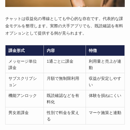
チャットは収益化の導線としても中心的な存在です。代表的な課
金モデルを整理します。実際の大手アプリでも、既読確認を有料
オプションとして提供する例が見られます。
課金形式
内容
特徴
メッセージ単位
1通ごとに課金
利用量と売上が連
課金
動
サブスクリプシ
月額で無制限利用
収益が安定しやす
ョン
い
機能アンロック
既読確認などを有
体験を損ねにくい
料化
男女差課金
性別で料金を変え
マーケ施策と連動
る