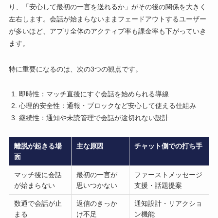
り、「安心して最初の一言を送れるか」がその後の関係を大きく
左右します。会話が始まらないままフェードアウトするユーザー
が多いほど、アプリ全体のアクティブ率も課金率も下がっていき
ます。
特に重要になるのは、次の3つの観点です。
即時性：マッチ直後にすぐ会話を始められる導線
心理的安全性：通報・ブロックなど安心して使える仕組み
継続性：通知や未読管理で会話が途切れない設計
離脱が起きる場
主な原因
チャット側での打ち手
面
マッチ後に会話
最初の一言が
ファーストメッセージ
が始まらない
思いつかない
支援・話題提案
数通で会話が止
返信のきっか
通知設計・リアクショ
まる
け不足
ン機能