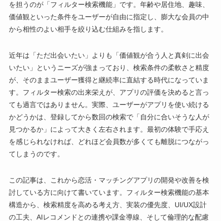
を担うのが「フィルター検索機能」です。年齢や居住地、趣味、
価値観といった条件をユーザーが自由に指定し、膨大な会員の中
から相性のよい相手を絞り込む仕組みを指します。
近年は「ただ出会いたい」よりも「価値観が合う人と真剣に出会
いたい」というニーズが強まっており、検索条件の柔軟さと精度
が、そのままユーザー獲得と継続率に直結する時代になっていま
す。フィルター検索の出来栄えが、アプリの評価を決めると言っ
ても過言ではありません。実際、ユーザーがアプリを使い続ける
かどうかは、登録してから数回の検索で「自分に合いそうな人が
見つかるか」によって大きく左右されます。最初の体験で手応え
を感じられなければ、どれほど会員数が多くても離脱につながっ
てしまうのです。
この記事は、これから恋活・マッチングアプリの開発や改善を検
討している方に向けて書いています。フィルター検索機能の基本
構造から、検索精度を高める考え方、実装の優先度、UI/UX設計
の工夫、AIレコメンドとの連携や課金導線、そして倫理的な配慮