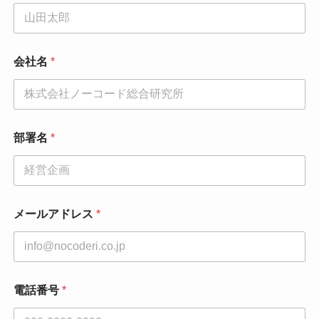
会社名
*
部署名
*
メールアドレス
*
お
電話番号
*
名
前