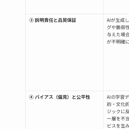
③ 説明責任と品質保証
AIが生成
グや脆弱
与えた場
が不明確
④ バイアス（偏見）と公平性
AIの学習
的・文化
ジックに
ー層を不
ビスを生