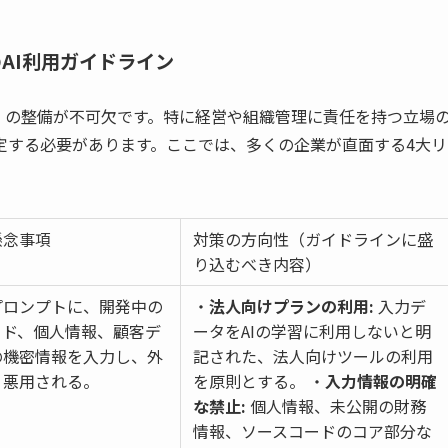
のAI利用ガイドライン
」の整備が不可欠です。特に経営や組織管理に責任を持つ立場
定する必要があります。ここでは、多くの企業が直面する4大リ
懸念事項
対策の方向性（ガイドラインに盛
り込むべき内容）
プロンプトに、開発中の
・
法人向けプランの利用:
入力デ
ード、個人情報、顧客デ
ータをAIの学習に利用しないと明
の機密情報を入力し、外
記された、法人向けツールの利用
・悪用される。
を原則とする。 ・
入力情報の明確
な禁止:
個人情報、未公開の財務
情報、ソースコードのコア部分な