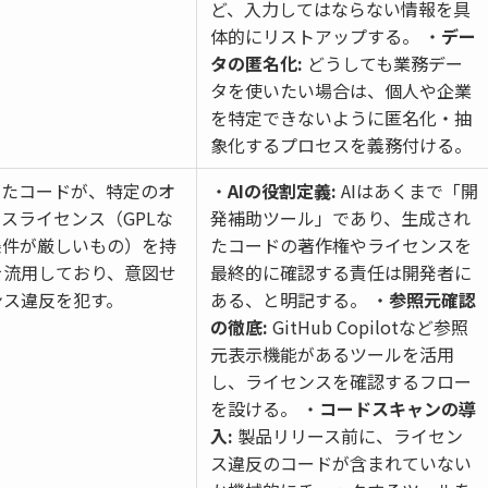
ど、入力してはならない情報を具
体的にリストアップする。 ・
デー
タの匿名化:
どうしても業務デー
タを使いたい場合は、個人や企業
を特定できないように匿名化・抽
象化するプロセスを義務付ける。
したコードが、特定のオ
・
AIの役割定義:
AIはあくまで「開
スライセンス（GPLな
発補助ツール」であり、生成され
条件が厳しいもの）を持
たコードの著作権やライセンスを
を流用しており、意図せ
最終的に確認する責任は開発者に
ンス違反を犯す。
ある、と明記する。 ・
参照元確認
の徹底:
GitHub Copilotなど参照
元表示機能があるツールを活用
し、ライセンスを確認するフロー
を設ける。 ・
コードスキャンの導
入:
製品リリース前に、ライセン
ス違反のコードが含まれていない