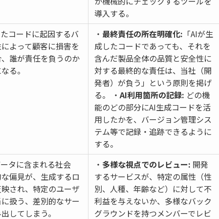
か機械的にチェックするツールを
導入する。
したコードに起因するバ
・
最終責任の所在明確化:
「AIが生
性によって顧客に損害を
成したコードであっても、それを
合、誰が責任を負うのか
含んだ製品全体の品質と安全性に
になる。
対する最終的な責任は、当社（開
発者）が負う」という原則を掲げ
る。 ・
AI利用箇所の記録:
どの機
能のどの部分にAI生成コードを活
用したかを、バージョン管理シス
テム等で記録・追跡できるように
する。
データに含まれる社会
・
多様な視点でのレビュー:
開発
的な偏見が、生成するロ
するサービスが、特定の属性（性
反映され、特定のユーザ
別、人種、年齢など）に対して不
当に扱う、差別的なサー
利益を与えないか、多様なバック
み出してしまう。
グラウンドを持つメンバーでレビ