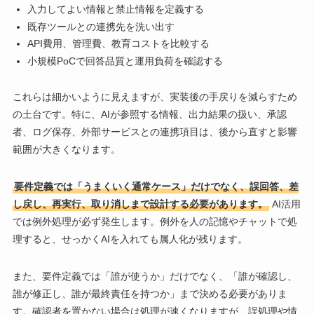
入力してよい情報と禁止情報を定義する
既存ツールとの連携先を洗い出す
API費用、管理費、教育コストを比較する
小規模PoCで回答品質と運用負荷を確認する
これらは細かいように見えますが、実装後の手戻りを減らすため
の土台です。特に、AIが参照する情報、出力結果の扱い、承認
者、ログ保存、外部サービスとの連携項目は、後から直すと影響
範囲が大きくなります。
要件定義では「うまくいく通常ケース」だけでなく、誤回答、差
し戻し、再実行、取り消しまで設計する必要があります。
AI活用
では例外処理が必ず発生します。例外を人の記憶やチャットで処
理すると、せっかくAIを入れても属人化が残ります。
また、要件定義では「誰が使うか」だけでなく、「誰が確認し、
誰が修正し、誰が最終責任を持つか」まで決める必要がありま
す。確認者を置かない場合は処理が速くなりますが、誤処理や情