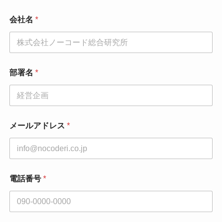
せ
内
会社名
*
容
*
同
意
事
項
部署名
*
メールアドレス
*
電話番号
*