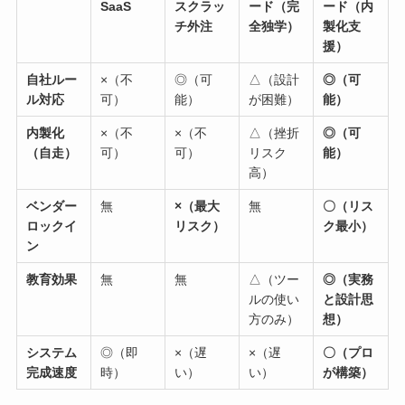
SaaS
スクラッ
ード（完
ード（内
チ外注
全独学）
製化支
援）
自社ルー
×（不
◎（可
△（設計
◎（可
ル対応
可）
能）
が困難）
能）
内製化
×（不
×（不
△（挫折
◎（可
（自走）
可）
可）
リスク
能）
高）
ベンダー
無
×（最大
無
〇（リス
ロックイ
リスク）
ク最小）
ン
教育効果
無
無
△（ツー
◎（実務
ルの使い
と設計思
方のみ）
想）
システム
◎（即
×（遅
×（遅
〇（プロ
完成速度
時）
い）
い）
が構築）