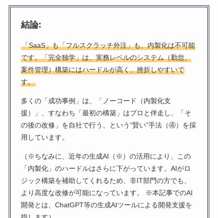
結論:
「SaaS」も「フルスクラッチ外注」も、内製化は不可能
です。「完全独学」は、実務レベルのシステム（勤怠、
案件管理）構築にはハードルが高く、挫折しやすいで
す。
多くの「成功事例」は、「ノーコード（内製化支
援）」、すなわち「最初の構築」はプロと伴走し、「そ
の後の改修」を自社で行う、という“賢い”手法（④）を採
用しています。
（※ちなみに、近年の生成AI（※）の活用により、この
「内製化」のハードルはさらに下がっています。AIがロ
ジック構築を補助してくれるため、非IT部門の方でも、
より高度な改修が可能になっています。 ※本記事でのAI
開発とは、ChatGPT等の生成AIツールによる開発支援を
指します）