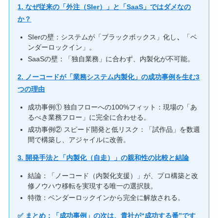
1. なぜ従来の「外注（SIer）」と「SaaS」ではダメなの
か？
SIerの壁：システムが「ブラックボックス」化し
、
「ベ
ンダーロックイン」。
SaaSの壁：「独自業務」に合わず、内製化が不可能。
2. ノーコードが「業務システム内製化」の成功事例を生む3
つの理由
成功事例① 独自フローへの100%フィット：現場の「あ
るべき業務フロー」に完全に合わせる。
成功事例② スピード開発と低リスク：「試作品」を数週
間で構築し、アジャイルに改善。
3. 開発手法と「内製化（自走）」の親和性の比較と結論
結論：「ノーコード（内製化支援）」が、プロ構築と改
修ノウハウ移転を実現する唯一の選択肢。
特徴：ベンダーロックインから完全に解放される。
✅ まとめ：「成功事例」の次は、貴社が“成功する番”です