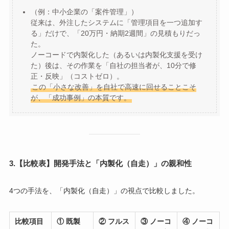
（例：中小企業の「案件管理」）
従来は、外注したシステムに「管理項目を一つ追加す
る」だけで、「20万円・納期2週間」の見積もりだっ
た。
ノーコードで内製化した（あるいは内製化支援を受け
た）後は、その作業を「自社の担当者が、10分で修
正・反映」（コストゼロ）。
この「小さな改善」を自社で高速に回せることこそ
が、「成功事例」の本質です。
3.【比較表】開発手法と「内製化（自走）」の親和性
4つの手法を、「内製化（自走）」の視点で比較しました。
比較項目
① 既製
② フルス
③ ノーコ
④ ノーコ