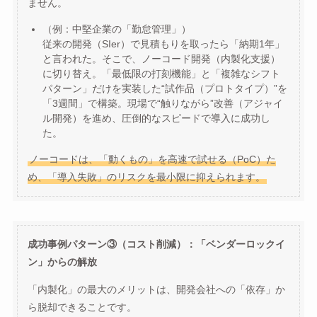
ません。
（例：中堅企業の「勤怠管理」）
従来の開発（SIer）で見積もりを取ったら「納期1年」
と言われた。そこで、ノーコード開発（内製化支援）
に切り替え。「最低限の打刻機能」と「複雑なシフト
パターン」だけを実装した“試作品（プロトタイプ）”を
「3週間」で構築。現場で“触りながら”改善（アジャイ
ル開発）を進め、圧倒的なスピードで導入に成功し
た。
ノーコードは、「動くもの」を高速で試せる（PoC）た
め、「導入失敗」のリスクを最小限に抑えられます。
成功事例パターン③（コスト削減）：「ベンダーロックイ
ン」からの解放
「内製化」の最大のメリットは、開発会社への「依存」か
ら脱却できることです。