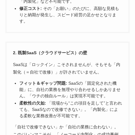
「内製化」など不可能です。
修正コスト:
その「お願い」のたびに、高額な見積も
りと納期が発生し、スピード経営の足かせとなりま
す。
2. 既製SaaS（クラウドサービス）の壁
SaaSは「ロックイン」こそされませんが、そもそも「内
製化（＝自社で改修）」が許されていません。
フィット＆ギャップ問題:
SaaSの「固定化された機
能」に、自社の業務を無理やり合わせるしかありませ
ん。「ウチの独自ルール」は実現不可能です。
柔軟性の欠如:
「現場から“この項目を足して”と言われ
ても、SaaSなので改修できない」。「内製化」によ
る柔軟な業務改善が不可能です。
「自社で改修できない」か「自社の業務に合わない」。
このジレンマこそが、「ノーコード内製化」の成功事例