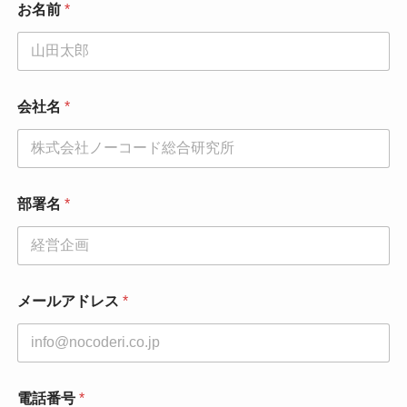
お名前
*
話
番
号
お
問
い
会社名
*
合
わ
せ
内
容
お
部署名
*
問
い
合
わ
せ
メールアドレス
*
内
容
電話番号
*