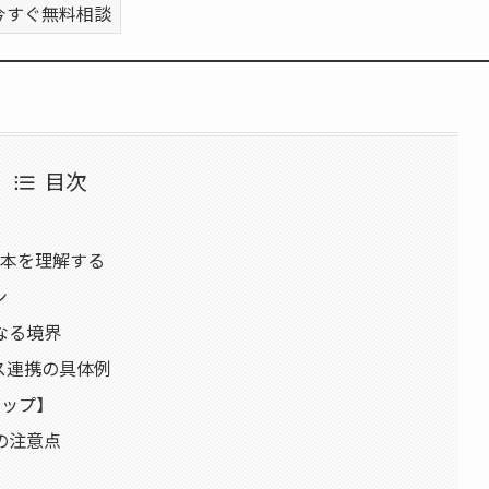
今すぐ無料相談
目次
基本を理解する
ン
になる境界
ス連携の具体例
テップ】
の注意点