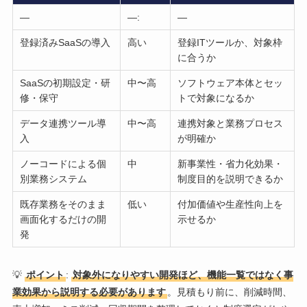
—
—:
—
登録済みSaaSの導入
高い
登録ITツールか、対象枠
に合うか
SaaSの初期設定・研
中〜高
ソフトウェア本体とセッ
修・保守
トで対象になるか
データ連携ツール導
中〜高
連携対象と業務プロセス
入
が明確か
ノーコードによる個
中
新事業性・省力化効果・
別業務システム
制度目的を説明できるか
既存業務をそのまま
低い
付加価値や生産性向上を
画面化するだけの開
示せるか
発
💡
ポイント
:
対象外になりやすい開発ほど、機能一覧ではなく事
業効果から説明する必要があります
。見積もり前に、削減時間、