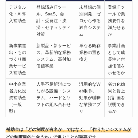
デジタル
登録済みITツー
未登録の個
登録ITツ
化・AI導
ル、SaaS、会
別開発、ゼ
ールで業
入補助金
計・受発注・決
ロから作る
務要件を
済・セキュリティ
独自システ
満たせる
対策
ム
か
新事業進
新製品・新サービ
単なる既存
事業計画
出・もの
ス、革新的な業務
業務の置き
として成
づくり商
システム、高付加
換え
長性と付
業サービ
価値事業
加価値を
ス補助金
示せるか
中小企業
人手不足解消につ
汎用的なW
省力化効
省力化投
ながる設備・シス
eb制作、
果と賃上
資補助金
テム、ハードとソ
効果が曖昧
げ計画を
（一般
フトの組み合わせ
な業務アプ
説明でき
型）
リ
るか
補助金は「どの制度が有名か」ではなく、「作りたいシステムが
どの制度目的に合うか」で選ぶことが重要です
。