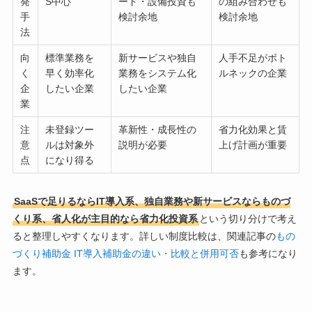
発
S中心
ード・設備投資も
の組み合わせも
手
検討余地
検討余地
法
向
標準業務を
新サービスや独自
人手不足がボト
く
早く効率化
業務をシステム化
ルネックの企業
企
したい企業
したい企業
業
注
未登録ツー
革新性・成長性の
省力化効果と賃
意
ルは対象外
説明が必要
上げ計画が重要
点
になり得る
SaaSで足りるならIT導入系、独自業務や新サービスならものづ
くり系、省人化が主目的なら省力化投資系
という切り分けで考え
ると整理しやすくなります。詳しい制度比較は、関連記事の
もの
づくり補助金 IT導入補助金の違い・比較と併用可否
も参考になり
ます。