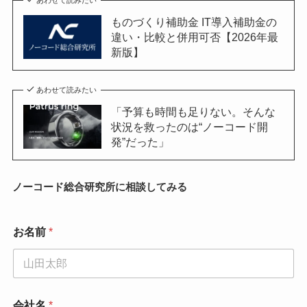
あわせて読みたい
ものづくり補助金 IT導入補助金の
違い・比較と併用可否【2026年最
新版】
あわせて読みたい
「予算も時間も足りない。そんな
状況を救ったのは“ノーコード開
発”だった」
ノーコード総合研究所に相談してみる
同
お名前
*
意
事
項
*
会
社
会社名
*