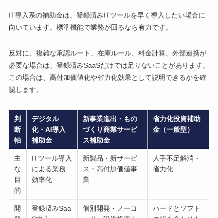
IT導入系の補助金は、登録済みITツールを早く導入したい場合に
向いています。標準機能で業務が回るなら有力です。
反対に、複雑な承認ルート、在庫ルール、料金計算、外部連携が
必要な場合は、登録済みSaaSだけでは足りないことがあります。
この場合は、高付加価値化や省力化効果として説明できるかを確
認します。
判
デジタル
新事業進出・もの
省力化投資補助
断
化・AI導入
づくり商業サービ
金（一般型）
軸
補助金
ス補助金
主
ITツール導入
新製品・新サービ
人手不足解消・
な
による業務
ス・高付加価値事
省力化
目
効率化
業
的
開
登録済みSaa
個別開発・ノーコ
ハードとソフト