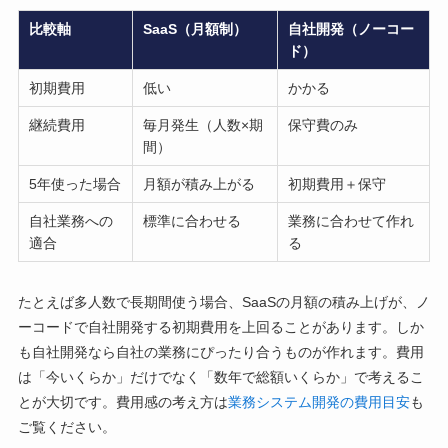
比較軸
SaaS（月額制）
自社開発（ノーコー
ド）
初期費用
低い
かかる
継続費用
毎月発生（人数×期
保守費のみ
間）
5年使った場合
月額が積み上がる
初期費用＋保守
自社業務への
標準に合わせる
業務に合わせて作れ
適合
る
たとえば多人数で長期間使う場合、SaaSの月額の積み上げが、ノ
ーコードで自社開発する初期費用を上回ることがあります。しか
も自社開発なら自社の業務にぴったり合うものが作れます。費用
は「今いくらか」だけでなく「数年で総額いくらか」で考えるこ
とが大切です。費用感の考え方は
業務システム開発の費用目安
も
ご覧ください。