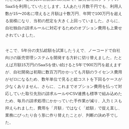
SaaSを利用していたとします。1人あたり月数千円でも、利用人
数が15〜20名に増えると月額は十数万円、年間で100万円を超え
る規模になり、当初の想定を大きく上回っていました。さらに、
自社独自の請求ルールに対応するためのオプション費用も上乗せ
されていました。
そこで、5年分の支払総額を試算したうえで、ノーコードで自社
向けの販売管理システムを開発する方針に切り替えました。たと
えば月額15万円のSaaSを使い続けると5年で900万円を超えます
が、自社開発は初期に数百万円かかっても月額のライセンス費用
がゼロになるため、数年単位で見ると総コストを下回るケースが
少なくありません。さらに、これまでオプション費用を払って対
応していた取引先別の請求ルールやCSV連携も標準で組み込めた
ため、毎月の請求処理にかかっていた手作業が減り、入力ミスも
抑えられました。費用を「月額」ではなく「総額」で捉え直し、
業務にぴったり合う形に作り替えたことが、判断の決め手でし
た。