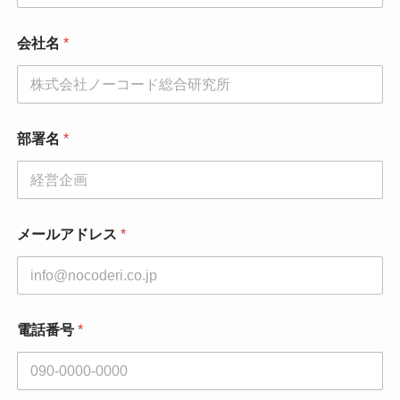
会社名
*
部署名
*
メールアドレス
*
同
電話番号
*
意
事
項
*