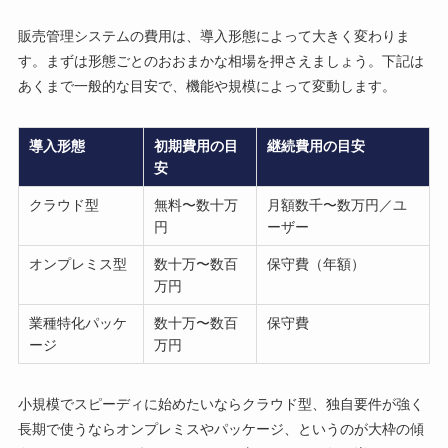
販売管理システムの費用は、導入形態によって大きく変わりま
す。まずは形態ごとのおおまかな相場を押さえましょう。下記は
あくまで一般的な目安で、機能や規模によって変動します。
導入形態
初期費用の目
継続費用の目安
安
クラウド型
無料〜数十万
月額数千〜数万円／ユ
円
ーザー
オンプレミス型
数十万〜数百
保守費（年額）
万円
業種特化パッケ
数十万〜数百
保守費
ージ
万円
小規模でスピーディに始めたいならクラウド型、独自要件が強く
長期で使うならオンプレミスやパッケージ、というのが大枠の傾