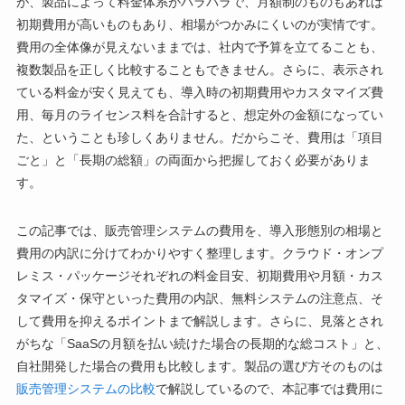
が、製品によって料金体系がバラバラで、月額制のものもあれば
初期費用が高いものもあり、相場がつかみにくいのが実情です。
費用の全体像が見えないままでは、社内で予算を立てることも、
複数製品を正しく比較することもできません。さらに、表示され
ている料金が安く見えても、導入時の初期費用やカスタマイズ費
用、毎月のライセンス料を合計すると、想定外の金額になってい
た、ということも珍しくありません。だからこそ、費用は「項目
ごと」と「長期の総額」の両面から把握しておく必要がありま
す。
この記事では、販売管理システムの費用を、導入形態別の相場と
費用の内訳に分けてわかりやすく整理します。クラウド・オンプ
レミス・パッケージそれぞれの料金目安、初期費用や月額・カス
タマイズ・保守といった費用の内訳、無料システムの注意点、そ
して費用を抑えるポイントまで解説します。さらに、見落とされ
がちな「SaaSの月額を払い続けた場合の長期的な総コスト」と、
自社開発した場合の費用も比較します。製品の選び方そのものは
販売管理システムの比較
で解説しているので、本記事では費用に