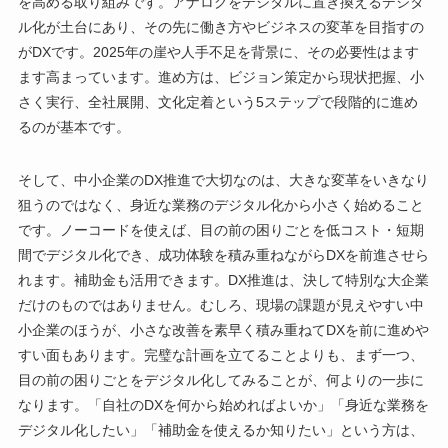
を高める取り組みです。アナログをデジタルに置き換えるデジタ
ル化が土台にあり、その先に働き方やビジネスの変革を目指すの
がDXです。2025年の崖や人手不足を背景に、その必要性はます
ます高まっています。進め方は、ビジョン策定から現状把握、小
さく実行、全社展開、文化定着という5ステップで段階的に進め
るのが基本です。
そして、中小企業のDX推進で大切なのは、大きな変革をいきなり
狙うのではなく、身近な業務のデジタル化から小さく始めること
です。ノーコードを使えば、目の前の困りごとを低コスト・短期
間でデジタル化でき、成功体験を積み重ねながらDXを前進させら
れます。補助金も活用できます。DX推進は、決して特別な大企業
だけのものではありません。むしろ、現場の課題が見えやすい中
小企業のほうが、小さな改善を素早く積み重ねてDXを前に進めや
すい面もあります。完璧な計画を立てることよりも、まず一つ、
目の前の困りごとをデジタル化してみることが、何よりの一歩に
なります。「自社のDXを何から始めればよいか」「身近な業務を
デジタル化したい」「補助金を使えるか知りたい」という方は、