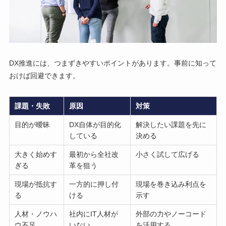
DX推進には、つまずきやすいポイントがあります。事前に知って
おけば回避できます。
課題・失敗
原因
対策
目的が曖昧
DX自体が目的化
解決したい課題を先に
している
決める
大きく始めす
最初から全社改
小さく試して広げる
ぎる
革を狙う
現場が抵抗す
一方的に押し付
現場を巻き込み利点を
る
ける
示す
人材・ノウハ
社内にIT人材が
外部の力やノーコード
ウ不足
いない
を活用する