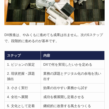
DX推進は、やみくもに進めても成果は出ません。次の5ステップ
で、段階的に進めるのが基本です。
ステップ
内容
1. ビジョンの策定
DXで何を実現したいかを定める
2. 現状把握・課題
業務の課題とデジタル化の余地を洗い
抽出
出す
3. 小さく実行
効果の出やすい業務から試す
4. 全社へ展開
成功を横展開し定着させる
5. 文化として定着
継続的に改善する風土をつくる