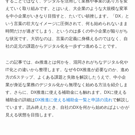
することではなく、デジタルを活用して業務や事業のあり方を変
えていく取り組みです。とはいえ、大企業のような大規模な変革
を中小企業がいきなり目指すと、たいてい頓挫します。「DX」と
いう言葉の壮大なイメージに圧倒されて、何も始められないまま
時間だけが過ぎてしまう、というのは多くの中小企業が陥りがち
な状況です。大切なのは、言葉の定義に身構えるのではなく、自
社の足元の課題からデジタル化を一歩ずつ進めることです。
この記事では、dx推進とは何かを、混同されがちなデジタル化や
IT化との違いから整理します。なぜ今DX推進が必要なのか、進め
方の5ステップ、よくある課題と失敗を解説したうえで、中小企
業が身近な業務のデジタル化から無理なく始める方法を紹介しま
す。さらに、DX推進に使える補助金にも触れます。DXに使える
補助金の詳細は
DX推進に使える補助金一覧と申請の流れ
で解説し
ています。読み終えたとき、自社のDXを何から始めればよいかが
見える状態を目指します。