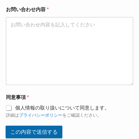
お問い合わせ内容
*
*
同意事項
*
お
問
個人情報の取り扱いについて同意します。
い
詳細は
プライバシーポリシー
をご確認ください。
合
わ
せ
この内容で送信する
内