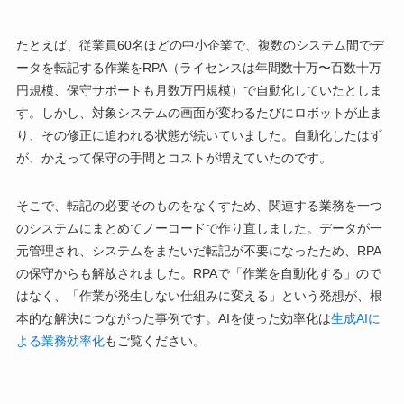
たとえば、従業員60名ほどの中小企業で、複数のシステム間でデ
ータを転記する作業をRPA（ライセンスは年間数十万〜百数十万
円規模、保守サポートも月数万円規模）で自動化していたとしま
す。しかし、対象システムの画面が変わるたびにロボットが止ま
り、その修正に追われる状態が続いていました。自動化したはず
が、かえって保守の手間とコストが増えていたのです。
そこで、転記の必要そのものをなくすため、関連する業務を一つ
のシステムにまとめてノーコードで作り直しました。データが一
元管理され、システムをまたいだ転記が不要になったため、RPA
の保守からも解放されました。RPAで「作業を自動化する」ので
はなく、「作業が発生しない仕組みに変える」という発想が、根
本的な解決につながった事例です。AIを使った効率化は
生成AIに
よる業務効率化
もご覧ください。