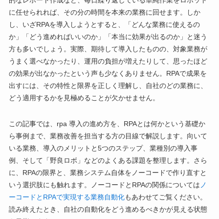
的なレポート作成など、毎日繰り返している単純作業をロボット
に任せられれば、その分の時間を本来の業務に回せます。しか
し、いざRPAを導入しようとすると、「どんな業務に使えるの
か」「どう進めればいいのか」「本当に効果が出るのか」と迷う
方も多いでしょう。実際、期待して導入したものの、対象業務が
うまく選べなかったり、運用の負担が増えたりして、思ったほど
の効果が出なかったという声も少なくありません。RPAで成果を
出すには、その特性と限界を正しく理解し、自社のどの業務に、
どう適用するかを見極めることが欠かせません。
この記事では、rpa 導入の進め方を、RPAとは何かという基礎か
ら事例まで、業務改善を担当する方の目線で解説します。向いて
いる業務、導入のメリットと5つのステップ、業種別の導入事
例、そして「野良ロボ」などのよくある課題を整理します。さら
に、RPAの限界と、業務システム自体をノーコードで作り直すと
いう選択肢にも触れます。ノーコードとRPAの関係については
ノ
ーコードとRPAで実現する業務自動化
もあわせてご覧ください。
読み終えたとき、自社の自動化をどう進めるべきかが見える状態