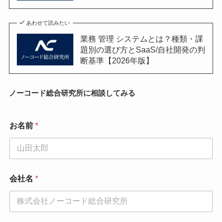
あわせて読みたい
業務 管理 システムとは？種類・課
題別の選び方とSaaS/自社開発の判
断基準【2026年版】
ノーコード総合研究所に相談してみる
*
お名前
*
メ
ー
ル
ア
ド
レ
会社名
*
ス
*