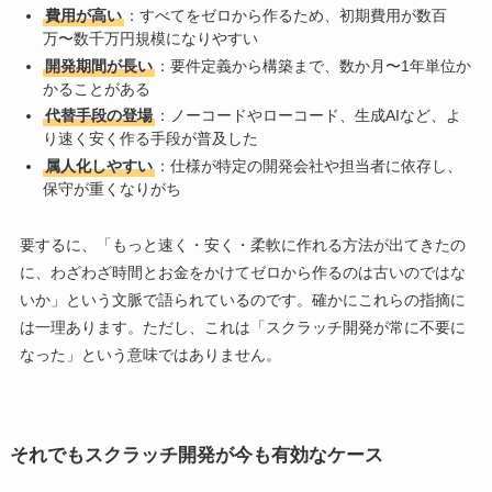
費用が高い
：すべてをゼロから作るため、初期費用が数百
万〜数千万円規模になりやすい
開発期間が長い
：要件定義から構築まで、数か月〜1年単位か
かることがある
代替手段の登場
：ノーコードやローコード、生成AIなど、よ
り速く安く作る手段が普及した
属人化しやすい
：仕様が特定の開発会社や担当者に依存し、
保守が重くなりがち
要するに、「もっと速く・安く・柔軟に作れる方法が出てきたの
に、わざわざ時間とお金をかけてゼロから作るのは古いのではな
いか」という文脈で語られているのです。確かにこれらの指摘に
は一理あります。ただし、これは「スクラッチ開発が常に不要に
なった」という意味ではありません。
それでもスクラッチ開発が今も有効なケース