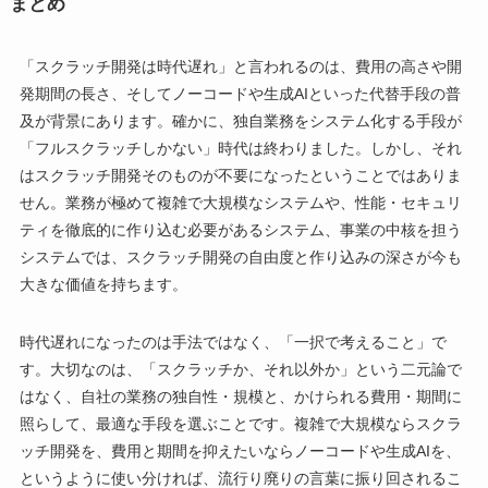
まとめ
「スクラッチ開発は時代遅れ」と言われるのは、費用の高さや開
発期間の長さ、そしてノーコードや生成AIといった代替手段の普
及が背景にあります。確かに、独自業務をシステム化する手段が
「フルスクラッチしかない」時代は終わりました。しかし、それ
はスクラッチ開発そのものが不要になったということではありま
せん。業務が極めて複雑で大規模なシステムや、性能・セキュリ
ティを徹底的に作り込む必要があるシステム、事業の中核を担う
システムでは、スクラッチ開発の自由度と作り込みの深さが今も
大きな価値を持ちます。
時代遅れになったのは手法ではなく、「一択で考えること」で
す。大切なのは、「スクラッチか、それ以外か」という二元論で
はなく、自社の業務の独自性・規模と、かけられる費用・期間に
照らして、最適な手段を選ぶことです。複雑で大規模ならスクラ
ッチ開発を、費用と期間を抑えたいならノーコードや生成AIを、
というように使い分ければ、流行り廃りの言葉に振り回されるこ