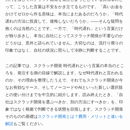
って、こうした言葉は不安をかき立てるものです。「高いお金を
かけてゼロから作る意味は、本当にまだあるのだろうか」「時代
遅れの方法に投資して、後悔しないだろうか」——そんな疑問を
抱くのは当然のことです。一方で、「時代遅れ」という言葉だけ
が独り歩きし、本当に自社にとってスクラッチ開発が不要なのか
どうかは、意外と語られていません。大切なのは、流行り廃りの
印象ではなく、自社の状況に照らして冷静に判断することです。
この記事では、スクラッチ開発 時代遅れという言葉の本当のとこ
ろを、発注する側の目線で解説します。なぜ時代遅れと言われる
のか、その理由を整理したうえで、それでもスクラッチ開発が今
なお有効なケース、そしてノーコードやAIといった新しい選択肢
との使い分けまでを中立的に紹介します。読み終えたとき、「自
社はスクラッチ開発を選ぶべきか、別の方法にすべきか」を、印
象ではなく根拠で判断できる状態を目指します。スクラッチ開発
そのものの基礎は
スクラッチ開発とは？費用・メリットと違いを
解説
もご覧ください。