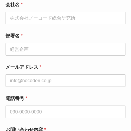
会社名
*
*
部署名
*
*
お
名
前
メールアドレス
*
電話番号
*
お問い合わせ内容
*