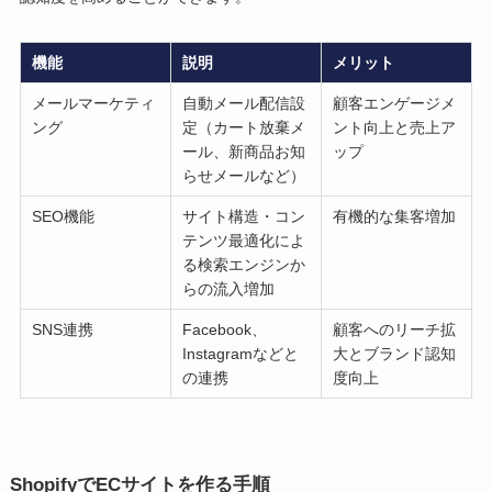
機能
説明
メリット
メールマーケティ
自動メール配信設
顧客エンゲージメ
ング
定（カート放棄メ
ント向上と売上ア
ール、新商品お知
ップ
らせメールなど）
SEO機能
サイト構造・コン
有機的な集客増加
テンツ最適化によ
る検索エンジンか
らの流入増加
SNS連携
Facebook、
顧客へのリーチ拡
Instagramなどと
大とブランド認知
の連携
度向上
ShopifyでECサイトを作る手順