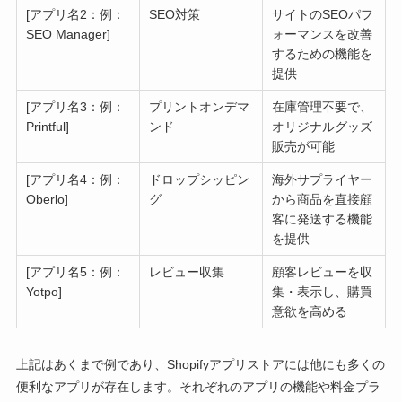
[アプリ名2：例：
SEO対策
サイトのSEOパフ
SEO Manager]
ォーマンスを改善
するための機能を
提供
[アプリ名3：例：
プリントオンデマ
在庫管理不要で、
Printful]
ンド
オリジナルグッズ
販売が可能
[アプリ名4：例：
ドロップシッピン
海外サプライヤー
Oberlo]
グ
から商品を直接顧
客に発送する機能
を提供
[アプリ名5：例：
レビュー収集
顧客レビューを収
Yotpo]
集・表示し、購買
意欲を高める
上記はあくまで例であり、Shopifyアプリストアには他にも多くの
便利なアプリが存在します。それぞれのアプリの機能や料金プラ