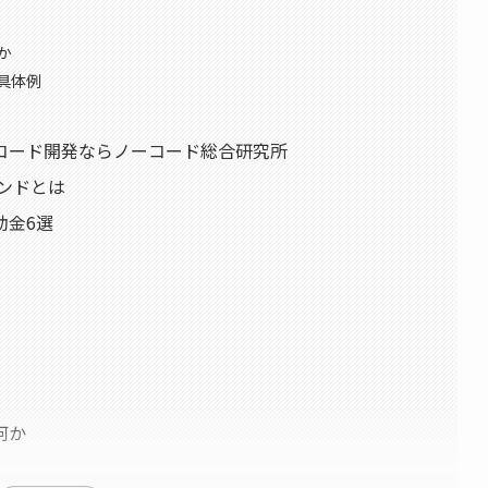
か
具体例
コード開発ならノーコード総合研究所
レンドとは
助金6選
何か