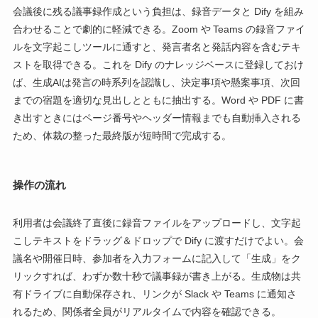
会議後に残る議事録作成という負担は、録音データと Dify を組み
合わせることで劇的に軽減できる。Zoom や Teams の録音ファイ
ルを文字起こしツールに通すと、発言者名と発話内容を含むテキ
ストを取得できる。これを Dify のナレッジベースに登録しておけ
ば、生成AIは発言の時系列を認識し、決定事項や懸案事項、次回
までの宿題を適切な見出しとともに抽出する。Word や PDF に書
き出すときにはページ番号やヘッダー情報までも自動挿入される
ため、体裁の整った最終版が短時間で完成する。
操作の流れ
利用者は会議終了直後に録音ファイルをアップロードし、文字起
こしテキストをドラッグ＆ドロップで Dify に渡すだけでよい。会
議名や開催日時、参加者を入力フォームに記入して「生成」をク
リックすれば、わずか数十秒で議事録が書き上がる。生成物は共
有ドライブに自動保存され、リンクが Slack や Teams に通知さ
れるため、関係者全員がリアルタイムで内容を確認できる。