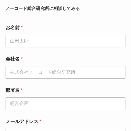
ノーコード総合研究所に相談してみる
*
お名前
*
*
メ
ー
ル
ア
ド
会社名
*
レ
ス
部署名
*
メールアドレス
*