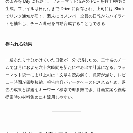
の回答を Dify に転送し、フォーマット済みの PDF を数十秒後に
生成。ファイルは日付付きで Drive に保存され、上司には Slack
でリンク通知が届く。週末にはメンバー全員の日報からハイライ
トを抽出し、チーム週報を自動合成することもできる。
得られる効果
一通あたり十分かけていた日報が一分で済むため、二十名のチー
ムでは月におよそ六十六時間を新たに生み出す計算になる。フォ
ーマット統一により上司は「文章を読み解く」負荷が減り、レビ
ュー時間が四割短縮。報告内容がデータベース化されるため、過
去の成果と課題をキーワード検索で即参照でき、計画立案や顧客
提案時の材料集めにも流用しやすい。