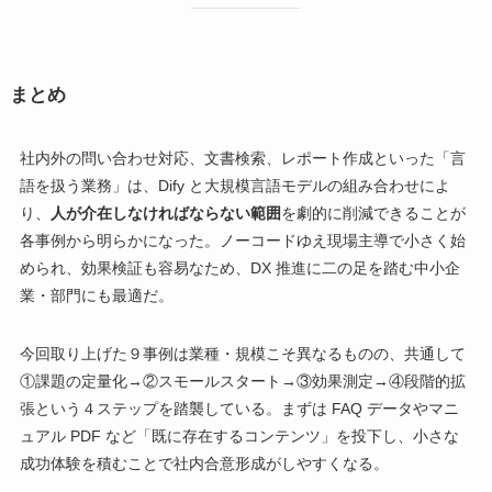
まとめ
社内外の問い合わせ対応、文書検索、レポート作成といった「言
語を扱う業務」は、Dify と大規模言語モデルの組み合わせによ
り、
人が介在しなければならない範囲
を劇的に削減できることが
各事例から明らかになった。ノーコードゆえ現場主導で小さく始
められ、効果検証も容易なため、DX 推進に二の足を踏む中小企
業・部門にも最適だ。
今回取り上げた９事例は業種・規模こそ異なるものの、共通して
①課題の定量化→②スモールスタート→③効果測定→④段階的拡
張という４ステップを踏襲している。まずは FAQ データやマニ
ュアル PDF など「既に存在するコンテンツ」を投下し、小さな
成功体験を積むことで社内合意形成がしやすくなる。