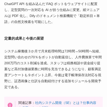
ChatGPT API を組み込んだ FAQ ボットをウェブサイトに配置
し、定型質問の一次対応を AI が担う仕組みに変更。紙マニュア
ルは PDF 化し、Dify のドキュメント検索機能で「勘定科目＋単
語」の自然文検索を可能にした。
定量的成果と今後の展望
システム稼働後３か月で月末処理時間は72時間→50時間へ短縮、
定型問い合わせの70％をボットが自動返信し、人件費換算で年間
200万円のコスト削減を達成。スタッフは税務相談や資金繰り提
案など高付加価値業務に時間を充当できるようになり、顧客満足
度アンケートも９ポイント上昇。今後は電子帳簿保存法対応を視
野に、証憑画像と仕訳を自動紐付けする追加モジュールを開発予
定である。
関連記事：
社内システム開発（SE）とは？仕事内容