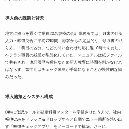
導入前の課題と背景
地方に拠点を置く従業員20名規模の会計事務所では、月末の仕訳
入力・帳簿突合に平均72時間、顧客からの定型的な「領収書の貼
り方」「科目の区分」などの問い合わせ対応に週10時間を要し、
ベテラン職員の残業が常態化していた。マニュアルは紙ファイル
で共有され、改訂履歴も曖昧なため新人教育に時間を割かなけれ
ばならず、繁忙期はチェック体制が手薄になることが慢性的な悩
みだった。
導入施策とシステム構成
Difyに仕訳ルールと勘定科目マスターを学習させたうえで、社内
帳簿CSVをドラッグ＆ドロップすると自動でエラー箇所を洗い出
す「帳簿チェックアプリ」をノーコードで構築。さらに、