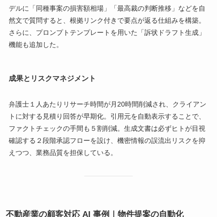
デルに「同種事案の損害額相場」「最高裁の判断推移」などを自
然文で質問すると、根拠リンク付きで要点が返る仕組みを構築。
さらに、プロンプトテンプレートを用いた「訴状ドラフト生成」
機能も追加した。
成果とリスクマネジメント
弁護士１人あたりリサーチ時間が月20時間削減され、クライアン
トに対する見積り回答が早期化。引用元を自動表示することで、
ファクトチェックの手間も５割削減。生成文書は必ずヒトが目視
確認する２段階承認フローを設け、機密情報の誤流出リスクを抑
えつつ、業務品質を担保している。
不動産業の顧客対応 AI 事例｜物件提案の自動化