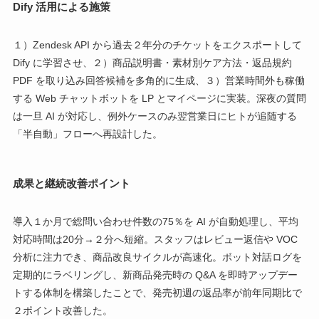
Dify 活用による施策
１）Zendesk API から過去２年分のチケットをエクスポートして
Dify に学習させ、２）商品説明書・素材別ケア方法・返品規約
PDF を取り込み回答候補を多角的に生成、３）営業時間外も稼働
する Web チャットボットを LP とマイページに実装。深夜の質問
は一旦 AI が対応し、例外ケースのみ翌営業日にヒトが追随する
「半自動」フローへ再設計した。
成果と継続改善ポイント
導入１か月で総問い合わせ件数の75％を AI が自動処理し、平均
対応時間は20分→２分へ短縮。スタッフはレビュー返信や VOC
分析に注力でき、商品改良サイクルが高速化。ボット対話ログを
定期的にラベリングし、新商品発売時の Q&A を即時アップデー
トする体制を構築したことで、発売初週の返品率が前年同期比で
２ポイント改善した。