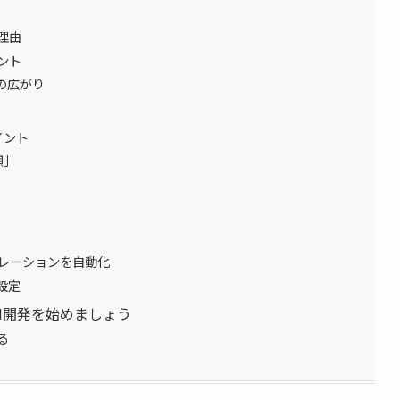
理由
ント
の広がり
イント
則
スカレーションを自動化
設定
AI開発を始めましょう
る