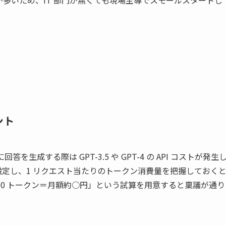
多いため、IT 部門が無くても現場主導でスモールスタートし
ント
を生成する際は GPT-3.5 や GPT-4 の API コストが発生
算を設定し、1 リクエスト当たりのトークン消費量を把握しておく
平均 800 トークン＝月額約○円」という試算を用意すると稟議が通り