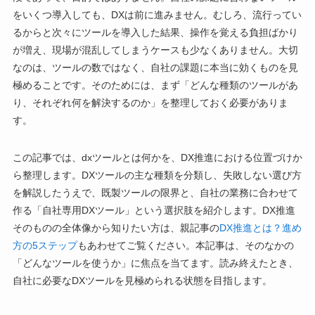
をいくつ導入しても、DXは前に進みません。むしろ、流行ってい
るからと次々にツールを導入した結果、操作を覚える負担ばかり
が増え、現場が混乱してしまうケースも少なくありません。大切
なのは、ツールの数ではなく、自社の課題に本当に効くものを見
極めることです。そのためには、まず「どんな種類のツールがあ
り、それぞれ何を解決するのか」を整理しておく必要がありま
す。
この記事では、dxツールとは何かを、DX推進における位置づけか
ら整理します。DXツールの主な種類を分類し、失敗しない選び方
を解説したうえで、既製ツールの限界と、自社の業務に合わせて
作る「自社専用DXツール」という選択肢を紹介します。DX推進
そのものの全体像から知りたい方は、親記事の
DX推進とは？進め
方の5ステップ
もあわせてご覧ください。本記事は、そのなかの
「どんなツールを使うか」に焦点を当てます。読み終えたとき、
自社に必要なDXツールを見極められる状態を目指します。