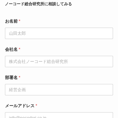
ノーコード総合研究所に相談してみる
同
お名前
*
意
事
項
同
意
事
会社名
*
項
部
署
名
部署名
*
メールアドレス
*